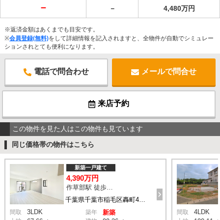
－
－
4,480万円
※返済金額はあくまでも目安です。
※
会員登録(無料)
をして詳細情報を記入されますと、全物件が自動でシミュレー
ションされとても便利になります。
電話で問合わせ
メールで問合せ
来店予約
この物件を見た人はこの物件も見ています
同じ価格帯の物件はこちら
新築一戸建て
4,390万円
作草部駅 徒歩2分
千葉県千葉市稲毛区轟町4丁目
3LDK
4LDK
間取
築年
新築
間取