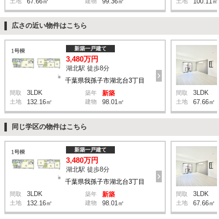
土地
67.66㎡
建物
99.36㎡
土地
100.11㎡
広さの近い物件はこちら
新築一戸建て
3,480万円
湖北駅 徒歩8分
千葉県我孫子市湖北台3丁目
3LDK
3LDK
間取
築年
新築
間取
土地
132.16㎡
建物
98.01㎡
土地
67.66㎡
同じ学区の物件はこちら
新築一戸建て
3,480万円
湖北駅 徒歩8分
千葉県我孫子市湖北台3丁目
3LDK
3LDK
間取
築年
新築
間取
土地
132.16㎡
建物
98.01㎡
土地
67.66㎡