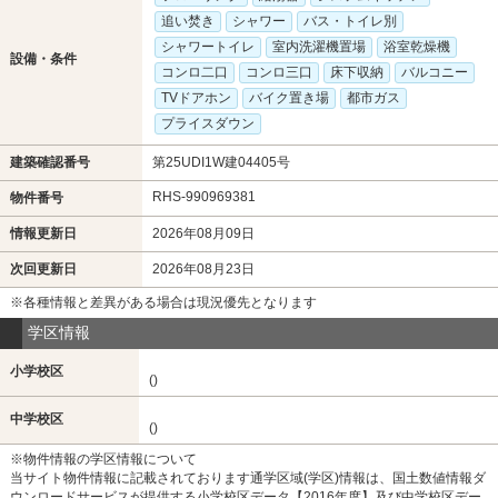
追い焚き
シャワー
バス・トイレ別
シャワートイレ
室内洗濯機置場
浴室乾燥機
設備・条件
コンロ二口
コンロ三口
床下収納
バルコニー
TVドアホン
バイク置き場
都市ガス
プライスダウン
建築確認番号
第25UDI1W建04405号
RHS-990969381
物件番号
情報更新日
2026年08月09日
次回更新日
2026年08月23日
※各種情報と差異がある場合は現況優先となります
学区情報
小学校区
()
中学校区
()
※物件情報の学区情報について
当サイト物件情報に記載されております通学区域(学区)情報は、国土数値情報ダ
ウンロードサービスが提供する小学校区データ【2016年度】及び中学校区デー