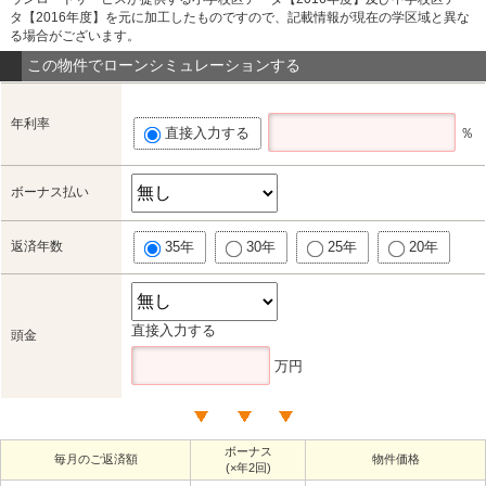
タ【2016年度】を元に加工したものですので、記載情報が現在の学区域と異な
る場合がございます。
この物件でローンシミュレーションする
年利率
直接入力する
％
ボーナス払い
返済年数
35年
30年
25年
20年
直接入力する
頭金
万円
ボーナス
毎月のご返済額
物件価格
(×年2回)