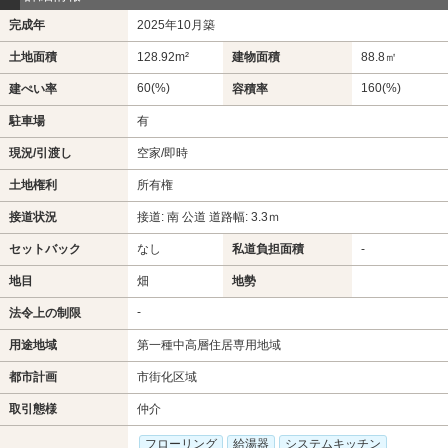
完成年
2025年10月築
土地面積
128.92m²
建物面積
88.8㎡
60(%)
160(%)
建ぺい率
容積率
駐車場
有
現況/引渡し
空家/即時
土地権利
所有権
接道状況
接道: 南 公道 道路幅: 3.3ｍ
セットバック
なし
私道負担面積
-
地目
畑
地勢
-
法令上の制限
用途地域
第一種中高層住居専用地域
都市計画
市街化区域
取引態様
仲介
フローリング
給湯器
システムキッチン