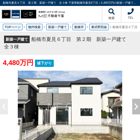
船橋市夏見６丁目 第２期 新築一戸建て 全３棟 千葉県船橋市夏見6丁目｜4,480万円の新築一戸建て｜分譲住宅や新築物件｜ME不動産千葉
TEL
検索
TOPページ
>
物件検索
>
新築一戸建て
>
船橋市
>
東武野田線
>
船橋市夏見６丁目
船橋市夏見６丁目 第２期 新築一戸建て
新築一戸建て
全３棟
4,480万円
値下がり