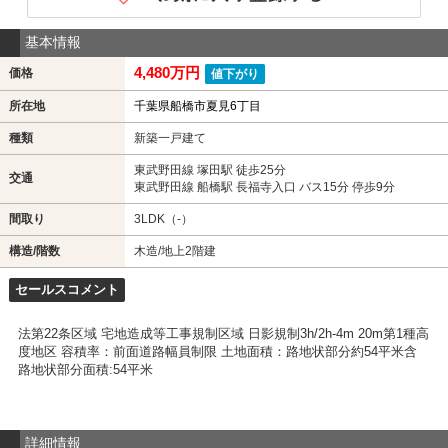
基本情報
4,480万円
価格
値下がり
所在地
千葉県船橋市夏見6丁目
種類
新築一戸建て
東武野田線 塚田駅 徒歩25分
交通
東武野田線 船橋駅 長福寺入口 バス15分 停歩9分
間取り
3LDK（-）
構造/階数
木造/地上2階建
セールスコメント
法第22条区域 宅地造成等工事規制区域 日影規制3h/2h-4m 20m第1種高
度地区 容積率：前面道路幅員制限 土地面積：路地状部分約54平米含
路地状部分面積:54平米
詳細情報