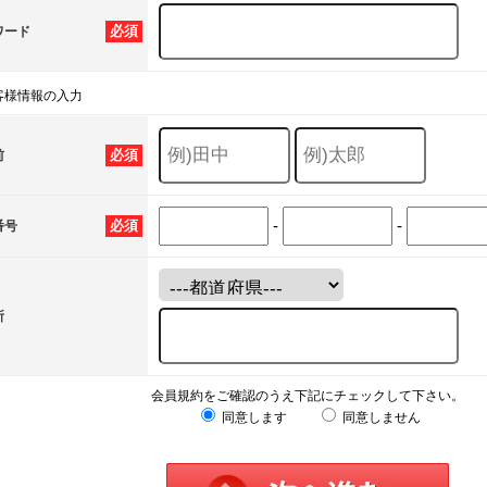
必須
ワード
客様情報の入力
必須
前
-
-
必須
番号
所
会員規約をご確認のうえ下記にチェックして下さい。
同意します
同意しません