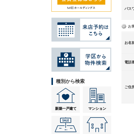
パス
お
お名
電話
種別から検索
ご住
新築一戸建て
マンション