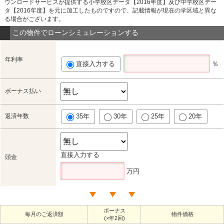
ウンロードサービスが提供する小学校区データ【2016年度】及び中学校区デー
タ【2016年度】を元に加工したものですので、記載情報が現在の学区域と異な
る場合がございます。
この物件でローンシミュレーションする
年利率
直接入力する
％
ボーナス払い
返済年数
35年
30年
25年
20年
直接入力する
頭金
万円
ボーナス
毎月のご返済額
物件価格
(×年2回)