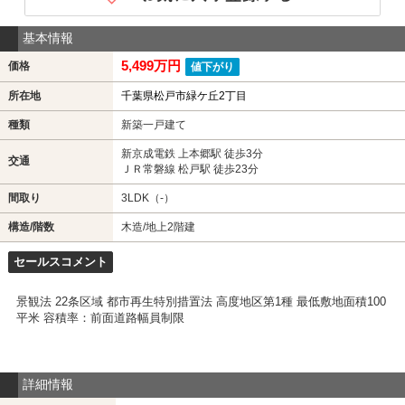
基本情報
5,499万円
価格
値下がり
所在地
千葉県松戸市緑ケ丘2丁目
種類
新築一戸建て
新京成電鉄 上本郷駅 徒歩3分
交通
ＪＲ常磐線 松戸駅 徒歩23分
間取り
3LDK（-）
構造/階数
木造/地上2階建
セールスコメント
景観法 22条区域 都市再生特別措置法 高度地区第1種 最低敷地面積100
平米 容積率：前面道路幅員制限
詳細情報