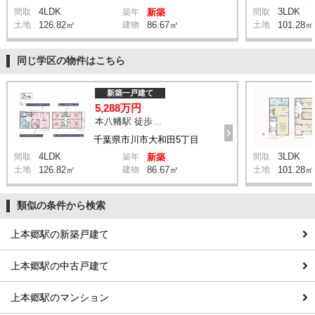
4LDK
3LDK
間取
築年
新築
間取
土地
126.82㎡
建物
86.67㎡
土地
101.28㎡
同じ学区の物件はこちら
新築一戸建て
5,288万円
本八幡駅 徒歩20分
千葉県市川市大和田5丁目
4LDK
3LDK
間取
築年
新築
間取
土地
126.82㎡
建物
86.67㎡
土地
101.28㎡
類似の条件から検索
上本郷駅の新築戸建て
上本郷駅の中古戸建て
上本郷駅のマンション