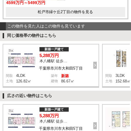
4599万円～5499万円
松戸市緑ケ丘2丁目の物件を見る
この物件を見た人はこの物件も見ています
同じ価格帯の物件はこちら
新築一戸建て
5,288万円
本八幡駅 徒歩20分
千葉県市川市大和田5丁目
4LDK
3LDK
間取
築年
新築
間取
土地
126.82㎡
建物
86.67㎡
土地
152.68㎡
広さの近い物件はこちら
新築一戸建て
5,288万円
本八幡駅 徒歩20分
千葉県市川市大和田5丁目