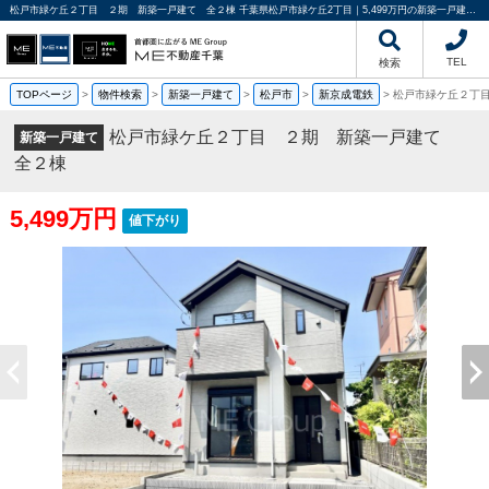
松戸市緑ケ丘２丁目 ２期 新築一戸建て 全２棟 千葉県松戸市緑ケ丘2丁目｜5,499万円の新築一戸建て｜分譲住宅や新築物件｜ME不動産千葉
TEL
検索
TOPページ
>
物件検索
>
新築一戸建て
>
松戸市
>
新京成電鉄
>
松戸市緑ケ丘２丁
松戸市緑ケ丘２丁目 ２期 新築一戸建て
新築一戸建て
全２棟
5,499万円
値下がり