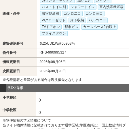
カウンターキッチン
追い焚き
シャワー
バス・トイレ別
シャワートイレ
室内洗濯機置場
設備・条件
浴室乾燥機
コンロ二口
コンロ三口
Wクローゼット
床下収納
バルコニー
TVドアホン
都市ガス
カースペース2台以上
プライスダウン
建築確認番号
第25UDI1W建05953号
RHS-990995327
物件番号
情報更新日
2026年08月06日
次回更新日
2026年08月20日
※各種情報と差異がある場合は現況優先となります
学区情報
小学校区
()
中学校区
()
※物件情報の学区情報について
当サイト物件情報に記載されております通学区域(学区)情報は、国土数値情報ダ