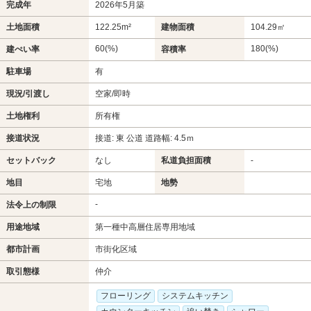
完成年
2026年5月築
土地面積
122.25m²
建物面積
104.29㎡
60(%)
180(%)
建ぺい率
容積率
駐車場
有
現況/引渡し
空家/即時
土地権利
所有権
接道状況
接道: 東 公道 道路幅: 4.5ｍ
セットバック
なし
私道負担面積
-
地目
宅地
地勢
-
法令上の制限
用途地域
第一種中高層住居専用地域
都市計画
市街化区域
取引態様
仲介
フローリング
システムキッチン