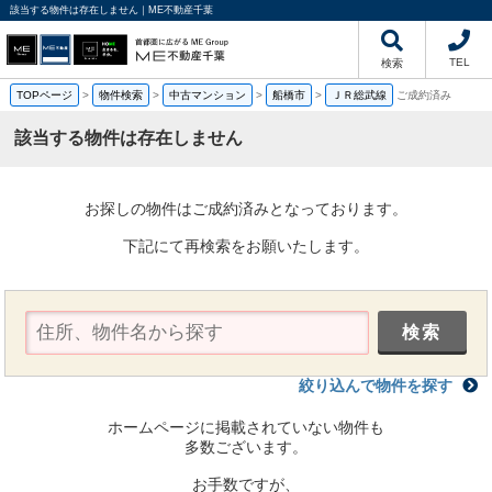
該当する物件は存在しません｜ME不動産千葉
TEL
検索
TOPページ
>
物件検索
>
中古マンション
>
船橋市
>
ＪＲ総武線
ご成約済み
該当する物件は存在しません
お探しの物件はご成約済みとなっております。
下記にて再検索をお願いたします。
絞り込んで物件を探す
ホームページに掲載されていない物件も
多数ございます。
お手数ですが、