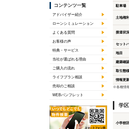
コンテンツ一覧
駐車場
アドバイザー紹介
土地権
ローンシミュレーション
よくある質問
接道状
お客様の声
セット
特典・サービス
地目
当社が選ばれる理由
建築確
ご購入の流れ
取引態
ライフプラン相談
情報更
売却のご相談
※各種情
WEBパンフレット
学区
小学校