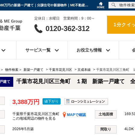
物件検索
千葉市花見川区三角町 １期 新築一戸建て 全１棟 千葉県千葉市花見川区三角町 ｜3,388万円の新築一戸建て｜分譲住宅や新築物件｜ME不動産千葉
定休日：水曜日 営業時間：9：00～
1分クイ
0120-362-312
サービス一覧
お役立ち情報
>
>
>
>
物件検索
>
新築一戸建て
千葉市花見川区
京成本線
千葉市花見川区三角町 
千葉市花見川区三角町 １期 新築一戸建て 
戸建て
3,388万円
値下がり
千葉県千葉市花見川区三角町
169.5
土地面積
MAPで確認
この地域周辺の物件を見る
2026年5月築
4LD
間取り