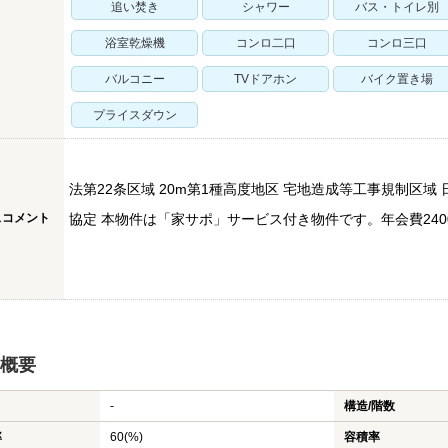
追い焚き
シャワー
バス・トイレ別
浴室乾燥機
コンロ二口
コンロ三口
バルコニー
TVドアホン
バイク置き場
プライスダウン
法第22条区域 20m第1種高度地区 宅地造成等工事規制区域 
スコメント
協定 本物件は「家サポ」サービス付き物件です。年会費240
概要
-
構造/階数
率
60(%)
容積率