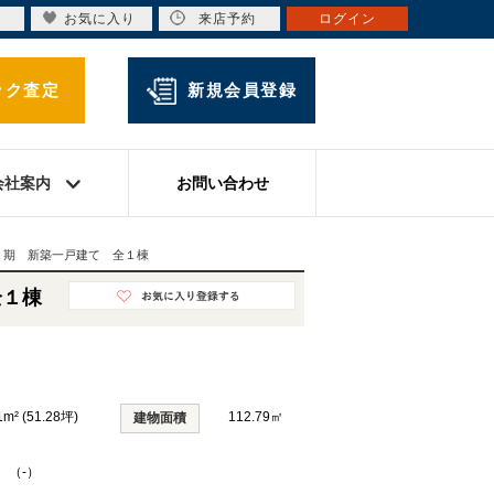
お気に入り
来店予約
ログイン
ック査定
新規会員登録
会社案内
お問い合わせ
１期 新築一戸建て 全１棟
全１棟
1m² (51.28坪)
112.79㎡
建物面積
K （-）