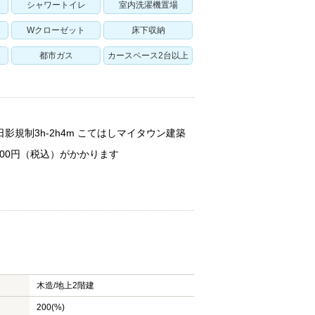
シャワートイレ
室内洗濯機置場
Wクローゼット
床下収納
都市ガス
カースペース2台以上
日影規制3h-2h4m こてはしマイタウン建築
00円（税込）がかかります
木造/
地上2階建
200(%)