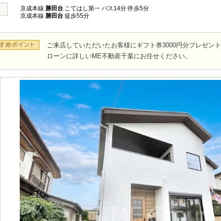
京成本線
勝田台
こてはし第一 バス14分 停歩5分
京成本線
勝田台
徒歩55分
ご来店していただいたお客様にギフト券3000円分プレゼン
ローンに詳しいME不動産千葉にお任せください。