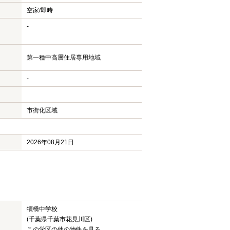
空家/即時
-
第一種中高層住居専用地域
-
市街化区域
2026年08月21日
犢橋中学校
(千葉県千葉市花見川区)
この学区の他の物件を見る