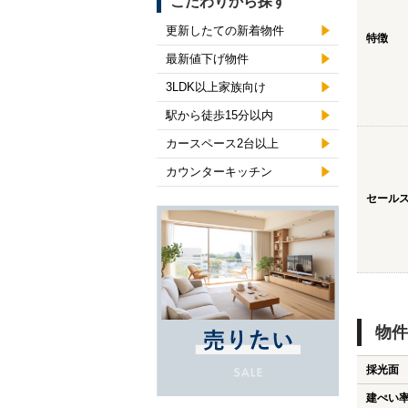
こだわりから探す
更新したての新着物件
特徴
最新値下げ物件
3LDK以上家族向け
駅から徒歩15分以内
カースペース2台以上
カウンターキッチン
セール
物件
採光面
建ぺい