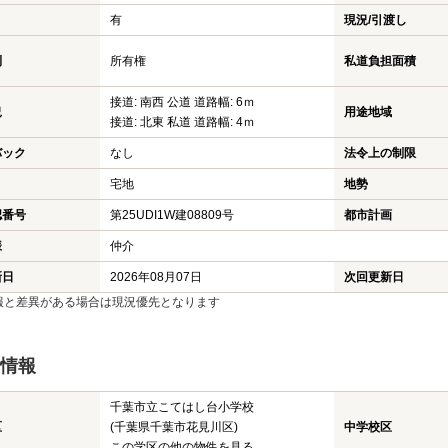
有
現況/引渡し
利
所有権
私道負担面積
接道: 南西 公道 道路幅: 6ｍ
況
用途地域
接道: 北東 私道 道路幅: 4ｍ
バック
なし
法令上の制限
宅地
地勢
認番号
第25UDI1W建08809号
都市計画
様
仲介
新日
2026年08月07日
次回更新日
報と差異がある場合は現況優先となります
情報
千葉市立こてはし台小学校
区
(千葉県千葉市花見川区)
中学校区
この学区の他の物件を見る