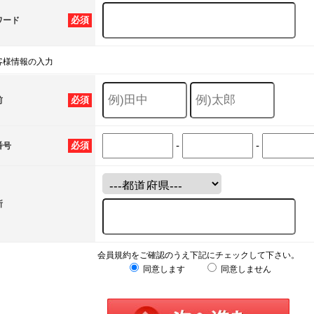
必須
ワード
客様情報の入力
必須
前
-
-
必須
番号
所
会員規約をご確認のうえ下記にチェックして下さい。
同意します
同意しません