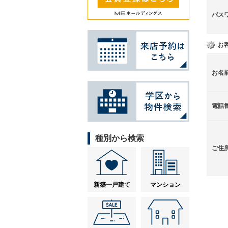
パス
お
お名
電話
種別から検索
ご住
新築一戸建て
マンション