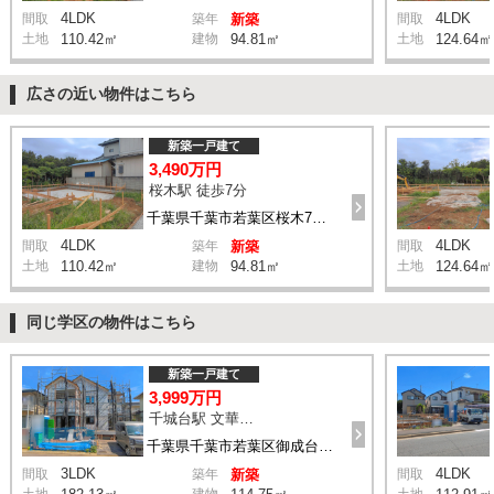
4LDK
4LDK
間取
築年
新築
間取
土地
110.42㎡
建物
94.81㎡
土地
124.64㎡
広さの近い物件はこちら
新築一戸建て
3,490万円
桜木駅 徒歩7分
千葉県千葉市若葉区桜木7丁目
4LDK
4LDK
間取
築年
新築
間取
土地
110.42㎡
建物
94.81㎡
土地
124.64㎡
同じ学区の物件はこちら
新築一戸建て
3,999万円
千城台駅 文華の街 バス8分 停歩3分
千葉県千葉市若葉区御成台3丁目
3LDK
4LDK
間取
築年
新築
間取
土地
建物
土地