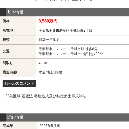
基本情報
3,580万円
価格
所在地
千葉県千葉市若葉区千城台東2丁目
種類
新築一戸建て
千葉都市モノレール 千城台駅 徒歩8分
交通
千葉都市モノレール 千城台北駅 徒歩20分
間取り
4LDK（-）
構造/階数
木造/地上2階建
セールスコメント
22条区域 景観法 宅地造成及び特定盛土等規制法
詳細情報
完成年
2026年5月築