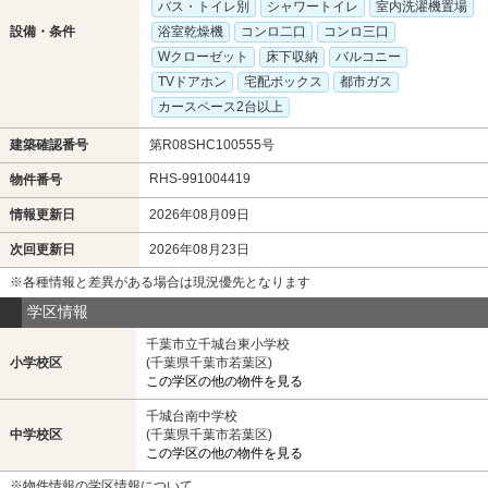
バス・トイレ別
シャワートイレ
室内洗濯機置場
設備・条件
浴室乾燥機
コンロ二口
コンロ三口
Wクローゼット
床下収納
バルコニー
TVドアホン
宅配ボックス
都市ガス
カースペース2台以上
建築確認番号
第R08SHC100555号
RHS-991004419
物件番号
情報更新日
2026年08月09日
次回更新日
2026年08月23日
※各種情報と差異がある場合は現況優先となります
学区情報
千葉市立千城台東小学校
小学校区
(千葉県千葉市若葉区)
この学区の他の物件を見る
千城台南中学校
中学校区
(千葉県千葉市若葉区)
この学区の他の物件を見る
※物件情報の学区情報について