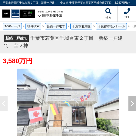
千葉市若葉区千城台東２丁目 新築一戸建て 全２棟 千葉県千葉市若葉区千城台東2丁目｜3,580万円の新築一戸建て｜分譲住宅や新築物件｜ME不動産千葉
TEL
検索
TOPページ
>
物件検索
>
新築一戸建て
>
千葉市若葉区
>
千葉都市モノレール
>
千
千葉市若葉区千城台東２丁目 新築一戸建
新築一戸建て
て 全２棟
3,580万円