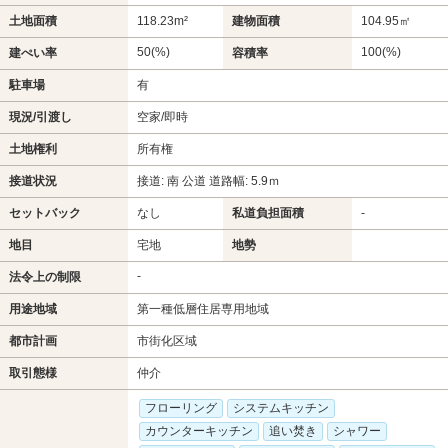
土地面積
118.23m²
建物面積
104.95㎡
50(%)
100(%)
建ぺい率
容積率
駐車場
有
現況/引渡し
空家/即時
土地権利
所有権
接道状況
接道: 南 公道 道路幅: 5.9ｍ
セットバック
なし
私道負担面積
-
地目
宅地
地勢
-
法令上の制限
用途地域
第一種低層住居専用地域
都市計画
市街化区域
取引態様
仲介
フローリング
システムキッチン
カウンターキッチン
追い焚き
シャワー