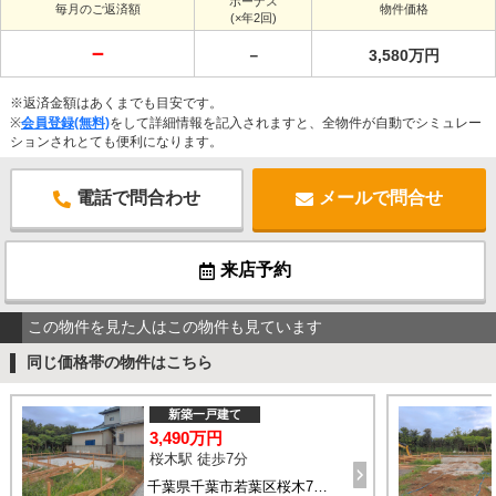
ボーナス
毎月のご返済額
物件価格
(×年2回)
－
－
3,580万円
※返済金額はあくまでも目安です。
※
会員登録(無料)
をして詳細情報を記入されますと、全物件が自動でシミュレー
ションされとても便利になります。
電話で問合わせ
メールで問合せ
来店予約
この物件を見た人はこの物件も見ています
同じ価格帯の物件はこちら
新築一戸建て
3,490万円
桜木駅 徒歩7分
千葉県千葉市若葉区桜木7丁目