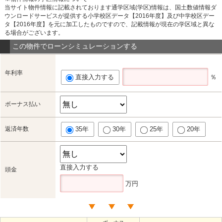
当サイト物件情報に記載されております通学区域(学区)情報は、国土数値情報ダ
ウンロードサービスが提供する小学校区データ【2016年度】及び中学校区デー
タ【2016年度】を元に加工したものですので、記載情報が現在の学区域と異な
る場合がございます。
この物件でローンシミュレーションする
年利率
直接入力する
％
ボーナス払い
返済年数
35年
30年
25年
20年
直接入力する
頭金
万円