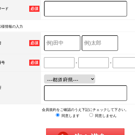
必須
ワード
客様情報の入力
必須
前
-
-
必須
番号
所
会員規約をご確認のうえ下記にチェックして下さい。
同意します
同意しません