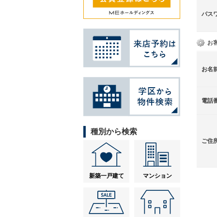
パス
お
お名
電話
種別から検索
ご住
新築一戸建て
マンション