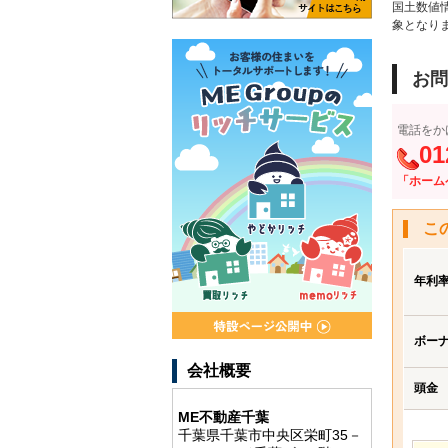
国土数値
象となり
お問
電話をか
01
「ホーム
こ
年利
ボー
会社概要
頭金
ME不動産千葉
千葉県千葉市中央区栄町35－