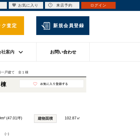
お気に入り
来店予約
ログイン
ック査定
新規会員登録
会社案内
お問い合わせ
築一戸建て 全１棟
１棟
9m² (47.01坪)
102.87㎡
建物面積
K （-）