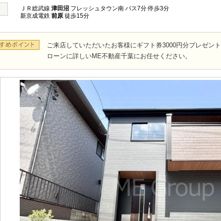
ＪＲ総武線
津田沼
フレッシュタウン南 バス7分 停歩3分
新京成電鉄
前原
徒歩15分
ご来店していただいたお客様にギフト券3000円分プレゼン
ローンに詳しいME不動産千葉にお任せください。