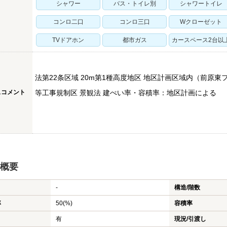
シャワー
バス・トイレ別
シャワートイレ
コンロ二口
コンロ三口
Wクローゼット
TVドアホン
都市ガス
カースペース2台以
法第22条区域 20m第1種高度地区 地区計画区域内（前原
スコメント
等工事規制区 景観法 建ぺい率・容積率：地区計画による
概要
-
構造/階数
率
50(%)
容積率
有
現況/引渡し