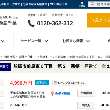
物件検索
万円の新築一戸建て｜分譲住宅や新築物件｜ME不動産千葉
定休日：水曜日 営業時間：9：00～
1分クイ
0120-362-312
サービス一覧
お役立ち情報
>
>
>
>
物件検索
>
新築一戸建て
船橋市
ＪＲ総武線
船橋市前原東６丁目 第２ 新
船橋市前原東６丁目 第２ 新築一戸建て 全
戸建て
4,990万円
値下がり
千葉県船橋市前原東6丁目
155.3
土地面積
MAPで確認
この地域周辺の物件を見る
2026年3月築
4LD
間取り