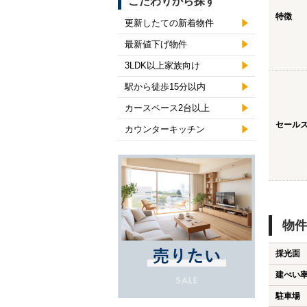
こだわりから探す
特徴
更新したての新着物件
最新値下げ物件
3LDK以上家族向け
駅から徒歩15分以内
カースペース2台以上
セール
カウンターキッチン
物件
採光面
建ぺい
駐車場