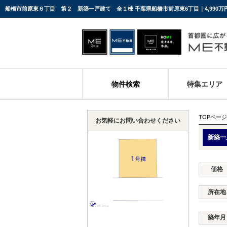
船橋市前原東６丁目 第２ 新築一戸建て 全１棟 千葉県船橋市前原東6丁目｜4,990
物件検索
特集エリア
TOPページ
お気軽にお問い合わせください
新築一
価格
所在地
築年月