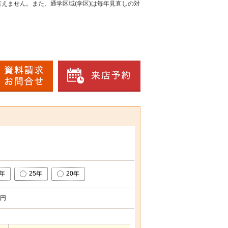
えません。また、通学区域(学区)は毎年見直しの対
0年
25年
20年
円