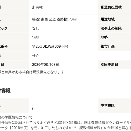
利
所有権
私道負担面積
況
接道: 南西 公道 道路幅: 7.4ｍ
用途地域
バック
なし
法令上の制限
宅地
地勢
認番号
第25UDI1W建06944号
都市計画
様
仲介
新日
2026年08月07日
次回更新日
報と差異がある場合は現況優先となります
情報
区
中学校区
()
報の学区情報について
物件情報に記載されております通学区域(学区)情報は、国土数値情報ダウンロードサ
データ【2016年度】を元に加工したものですので、記載情報が現在の学区域と異な