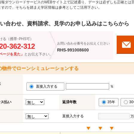
情報ダウンロードサービスのWEBサイト上で記述通り、データは必ずしも正確とは言
ますので、そちらを踏まえ学区情報は参考としてご活用下さい。
い合わせ、資料請求、見学のお申し込みはこちらから
ける（携帯･PHS可）
お問い合わせ番号をお伝えください
20-362-312
RHS-991008600
ページを見た」
とお伝え下さい。
の物件でローンシミュレーションする
率
直接入力する
％
ナス払い
返済年数
35年
3
直接入力する
万