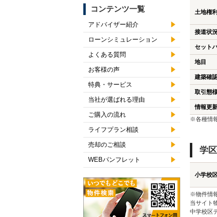
コンテンツ一覧
土地権
アドバイザー紹介
接道状
ローンシミュレーション
セット
よくある質問
地目
お客様の声
建築確
特典・サービス
取引態
当社が選ばれる理由
情報更
ご購入の流れ
※各種情
ライフプラン相談
売却のご相談
学区
WEBパンフレット
小学校
※物件情
当サイト
中学校区