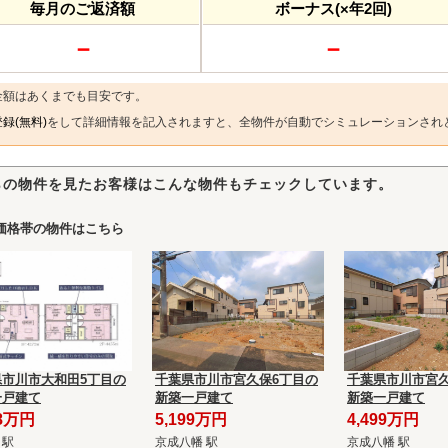
毎月のご返済額
ボーナス(×年2回)
－
－
金額はあくまでも目安です。
録(無料)
をして詳細情報を記入されますと、全物件が自動でシミュレーションされ
らの物件を見たお客様はこんな物件もチェックしています。
価格帯の物件はこちら
県市川市大和田5丁目の
千葉県市川市宮久保6丁目の
千葉県市川市宮久
一戸建て
新築一戸建て
新築一戸建て
88万円
5,199万円
4,499万円
 駅
京成八幡 駅
京成八幡 駅