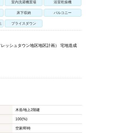
室内洗濯機置場
浴室乾燥機
床下収納
バルコニー
上
プライスダウン
東フレッシュタウン地区地区計画） 宅地造成
木造/
地上2階建
100(%)
空家/即時