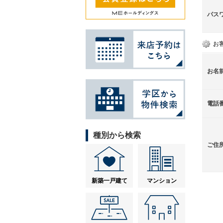
パス
お
お名
電話
種別から検索
ご住
新築一戸建て
マンション