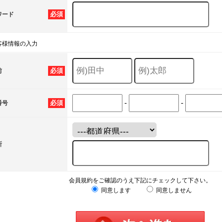
必須
ワード
客様情報の入力
必須
前
-
-
必須
番号
所
会員規約をご確認のうえ下記にチェックして下さい。
同意します
同意しません