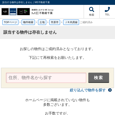
該当する物件は存在しません｜ME不動産千葉
TEL
検索
TOPページ
>
物件検索
>
土地
>
市原市
>
ＪＲ内房線
ご成約済み
該当する物件は存在しません
お探しの物件はご成約済みとなっております。
下記にて再検索をお願いたします。
絞り込んで物件を探す
ホームページに掲載されていない物件も
多数ございます。
お手数ですが、