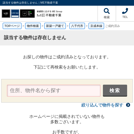
該当する物件は存在しません｜ME不動産千葉
TEL
検索
TOPページ
>
物件検索
>
新築一戸建て
>
八千代市
>
京成本線
ご成約済み
該当する物件は存在しません
お探しの物件はご成約済みとなっております。
下記にて再検索をお願いたします。
絞り込んで物件を探す
ホームページに掲載されていない物件も
多数ございます。
お手数ですが、