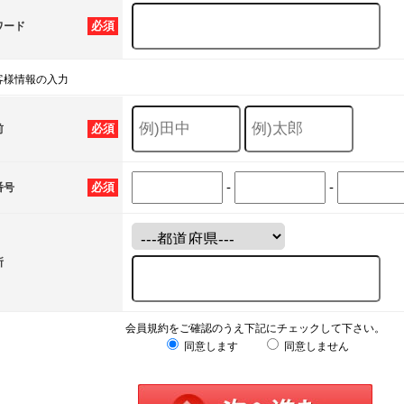
必須
ワード
客様情報の入力
必須
前
-
-
必須
番号
所
会員規約をご確認のうえ下記にチェックして下さい。
同意します
同意しません