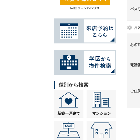
パス
お
お名
電話
種別から検索
ご住
新築一戸建て
マンション