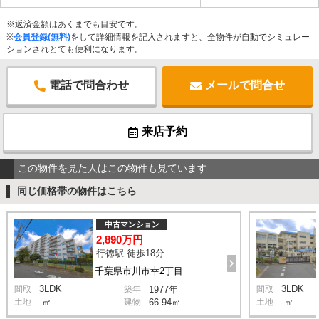
※返済金額はあくまでも目安です。
※
会員登録(無料)
をして詳細情報を記入されますと、全物件が自動でシミュレー
ションされとても便利になります。
電話で問合わせ
メールで問合せ
来店予約
この物件を見た人はこの物件も見ています
同じ価格帯の物件はこちら
中古マンション
2,890万円
行徳駅 徒歩18分
千葉県市川市幸2丁目
3LDK
3LDK
間取
築年
1977年
間取
土地
-㎡
建物
66.94㎡
土地
-㎡