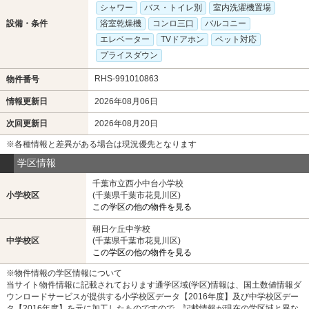
シャワー
バス・トイレ別
室内洗濯機置場
設備・条件
浴室乾燥機
コンロ三口
バルコニー
エレベーター
TVドアホン
ペット対応
プライスダウン
RHS-991010863
物件番号
情報更新日
2026年08月06日
次回更新日
2026年08月20日
※各種情報と差異がある場合は現況優先となります
学区情報
千葉市立西小中台小学校
小学校区
(千葉県千葉市花見川区)
この学区の他の物件を見る
朝日ケ丘中学校
中学校区
(千葉県千葉市花見川区)
この学区の他の物件を見る
※物件情報の学区情報について
当サイト物件情報に記載されております通学区域(学区)情報は、国土数値情報ダ
ウンロードサービスが提供する小学校区データ【2016年度】及び中学校区デー
タ【2016年度】を元に加工したものですので、記載情報が現在の学区域と異な