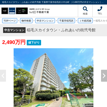
稲毛スカイタウン・ふれあいの街弐号館 千葉県千葉市稲毛区小中台町 ｜2,490万円の中古マンション｜分譲マンション情報｜ME不動産千葉
TEL
検索
TOPページ
>
物件検索
>
中古マンション
>
千葉市稲毛区
>
ＪＲ総武線
>
稲毛スカ
稲毛スカイタウン・ふれあいの街弐号館
中古マンション
2,490万円
値下がり