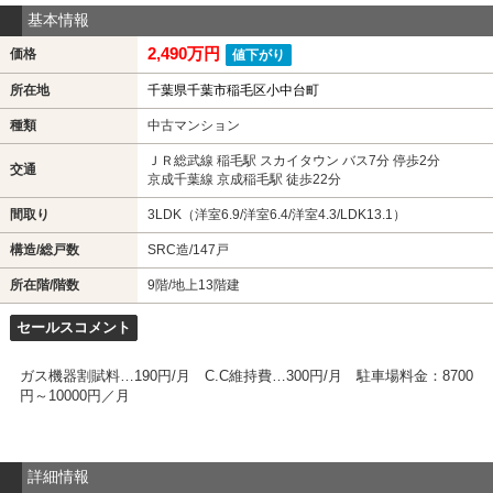
基本情報
2,490万円
価格
値下がり
所在地
千葉県千葉市稲毛区小中台町
種類
中古マンション
ＪＲ総武線 稲毛駅 スカイタウン バス7分 停歩2分
交通
京成千葉線 京成稲毛駅 徒歩22分
間取り
3LDK（洋室6.9/洋室6.4/洋室4.3/LDK13.1）
構造/総戸数
SRC造/147戸
所在階/階数
9階/地上13階建
セールスコメント
ガス機器割賦料…190円/月 C.C維持費…300円/月 駐車場料金：8700
円～10000円／月
詳細情報