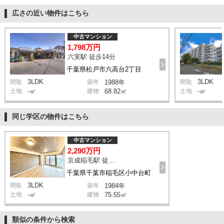
広さの近い物件はこちら
中古マンション
1,798万円
六実駅 徒歩14分
千葉県松戸市六高台2丁目
3LDK
3LDK
間取
築年
1988年
間取
土地
-㎡
建物
68.82㎡
土地
-㎡
同じ学区の物件はこちら
中古マンション
2,290万円
京成稲毛駅 徒歩19分
千葉県千葉市稲毛区小中台町
3LDK
間取
築年
1984年
土地
-㎡
建物
75.55㎡
類似の条件から検索