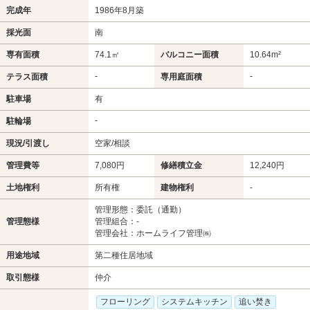
完成年
1986年8月築
採光面
南
専有面積
74.1㎡
バルコニー面積
10.64m²
-
-
テラス面積
専用庭面積
駐車場
有
-
駐輪場
現況/引渡し
空家/相談
管理費等
7,080円
修繕積立金
12,240円
土地権利
所有権
建物権利
-
管理形態：委託（通勤）
管理態様
管理組合：-
管理会社：ホームライフ管理㈱
用途地域
第二種住居地域
取引態様
仲介
フローリング
システムキッチン
追い焚き