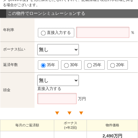
る場合がございます。
この物件でローンシミュレーションする
年利率
直接入力する
％
ボーナス払い
返済年数
35年
30年
25年
20年
直接入力する
頭金
万円
ボーナス
毎月のご返済額
物件価格
(×年2回)
2,490万円