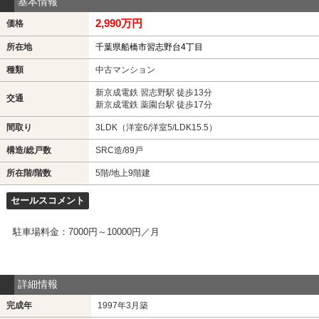
基本情報
2,990万円
価格
所在地
千葉県船橋市習志野台4丁目
種類
中古マンション
新京成電鉄 習志野駅 徒歩13分
交通
新京成電鉄 薬園台駅 徒歩17分
間取り
3LDK（洋室6/洋室5/LDK15.5）
構造/総戸数
SRC造/89戸
所在階/階数
5階/地上9階建
セールスコメント
駐車場料金：7000円～10000円／月
詳細情報
完成年
1997年3月築