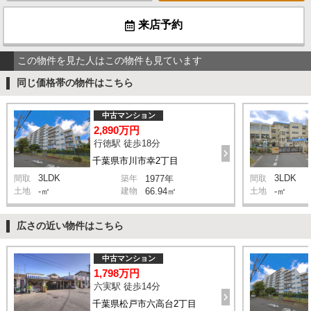
来店予約
この物件を見た人はこの物件も見ています
同じ価格帯の物件はこちら
中古マンション
2,890万円
行徳駅 徒歩18分
千葉県市川市幸2丁目
3LDK
3LDK
間取
築年
1977年
間取
土地
-㎡
建物
66.94㎡
土地
-㎡
広さの近い物件はこちら
中古マンション
1,798万円
六実駅 徒歩14分
千葉県松戸市六高台2丁目