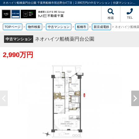
ネオハイツ船橋薬円台公園 千葉県船橋市習志野台4丁目｜2,990万円の中古マンション｜分譲マンション情報｜ME不動産千葉
TEL
検索
TOPページ
>
物件検索
>
中古マンション
>
船橋市
>
新京成電鉄
>
ネオハイツ船橋
ネオハイツ船橋薬円台公園
中古マンション
2,990万円