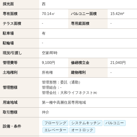
採光面
西
専有面積
70.14㎡
バルコニー面積
15.42m²
-
-
テラス面積
専用庭面積
駐車場
有
-
駐輪場
現況/引渡し
空家/即時
管理費等
9,100円
修繕積立金
21,040円
土地権利
所有権
建物権利
-
管理形態：委託（通勤）
管理態様
管理組合：-
管理会社：大和ライフネクスト㈱
用途地域
第一種中高層住居専用地域
取引態様
仲介
フローリング
システムキッチン
バルコニー
設備・条件
エレベーター
オートロック