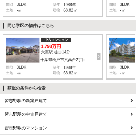
3LDK
3LDK
間取
築年
1988年
間取
土地
-㎡
建物
68.82㎡
土地
-㎡
同じ学区の物件はこちら
中古マンション
1,798万円
六実駅 徒歩14分
千葉県松戸市六高台2丁目
3LDK
3LDK
間取
築年
1988年
間取
土地
-㎡
建物
68.82㎡
土地
-㎡
類似の条件から検索
習志野駅の新築戸建て
習志野駅の中古戸建て
習志野駅のマンション