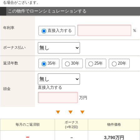
る場合がございます。
この物件でローンシミュレーションする
年利率
直接入力する
％
ボーナス払い
返済年数
35年
30年
25年
20年
直接入力する
頭金
万円
ボーナス
毎月のご返済額
物件価格
(×年2回)
－
－
3,790万円