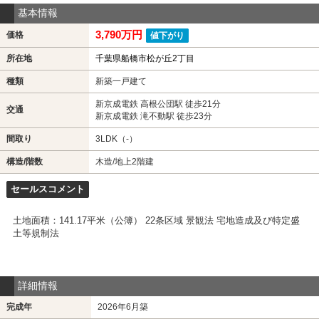
基本情報
3,790万円
価格
値下がり
所在地
千葉県船橋市松が丘2丁目
種類
新築一戸建て
新京成電鉄 高根公団駅 徒歩21分
交通
新京成電鉄 滝不動駅 徒歩23分
間取り
3LDK（-）
構造/階数
木造/地上2階建
セールスコメント
土地面積：141.17平米（公簿） 22条区域 景観法 宅地造成及び特定盛
土等規制法
詳細情報
完成年
2026年6月築