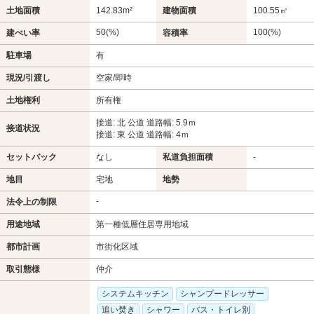
土地面積
142.83m²
建物面積
100.55㎡
50(%)
100(%)
建ぺい率
容積率
駐車場
有
現況/引渡し
空家/即時
土地権利
所有権
接道: 北 公道 道路幅: 5.9ｍ
接道状況
接道: 東 公道 道路幅: 4ｍ
セットバック
なし
私道負担面積
-
地目
宅地
地勢
-
法令上の制限
用途地域
第一種低層住居専用地域
都市計画
市街化区域
取引態様
仲介
システムキッチン
シャンプードレッサー
追い焚き
シャワー
バス・トイレ別