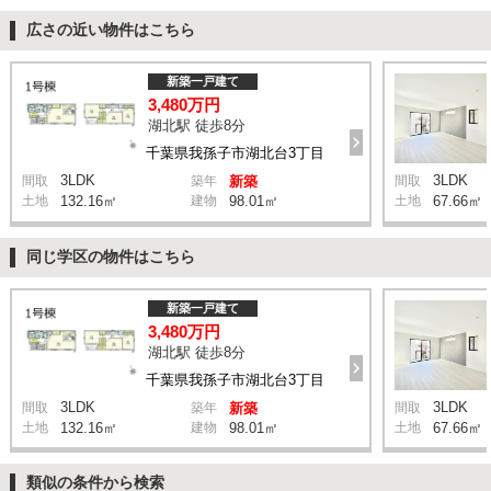
広さの近い物件はこちら
新築一戸建て
3,480万円
湖北駅 徒歩8分
千葉県我孫子市湖北台3丁目
3LDK
3LDK
間取
築年
新築
間取
土地
132.16㎡
建物
98.01㎡
土地
67.66㎡
同じ学区の物件はこちら
新築一戸建て
3,480万円
湖北駅 徒歩8分
千葉県我孫子市湖北台3丁目
3LDK
3LDK
間取
築年
新築
間取
土地
132.16㎡
建物
98.01㎡
土地
67.66㎡
類似の条件から検索