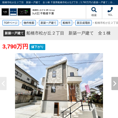
船橋市松が丘２丁目 新築一戸建て 全１棟 千葉県船橋市松が丘2丁目｜3,790万円の新築一戸建て｜分譲住宅や新築物件｜ME不動産千葉
TEL
検索
TOPページ
>
物件検索
>
新築一戸建て
>
船橋市
>
新京成電鉄
>
船橋市松が丘２丁
船橋市松が丘２丁目 新築一戸建て 全１棟
新築一戸建て
3,790万円
値下がり