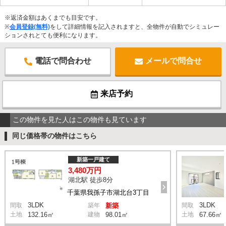
※返済金額はあくまでも目安です。
※
会員登録(無料)
をして詳細情報を記入されますと、全物件が自動でシミュレー
ションされとても便利になります。
電話で問合わせ
メールで問合せ
来店予約
この物件を見た人はこの物件も見ています
同じ価格帯の物件はこちら
新築一戸建て
3,480万円
湖北駅 徒歩8分
千葉県我孫子市湖北台3丁目
3LDK
3LDK
間取
築年
新築
間取
土地
132.16㎡
建物
98.01㎡
土地
67.66㎡