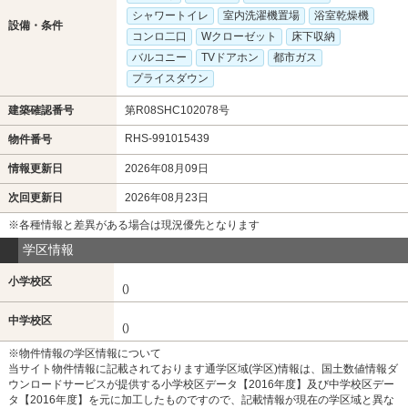
シャワートイレ
室内洗濯機置場
浴室乾燥機
設備・条件
コンロ二口
Wクローゼット
床下収納
バルコニー
TVドアホン
都市ガス
プライスダウン
建築確認番号
第R08SHC102078号
RHS-991015439
物件番号
情報更新日
2026年08月09日
次回更新日
2026年08月23日
※各種情報と差異がある場合は現況優先となります
学区情報
小学校区
()
中学校区
()
※物件情報の学区情報について
当サイト物件情報に記載されております通学区域(学区)情報は、国土数値情報ダ
ウンロードサービスが提供する小学校区データ【2016年度】及び中学校区デー
タ【2016年度】を元に加工したものですので、記載情報が現在の学区域と異な