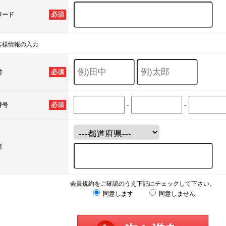
必須
ワード
客様情報の入力
必須
前
-
-
必須
番号
所
会員規約をご確認のうえ下記にチェックして下さい。
同意します
同意しません