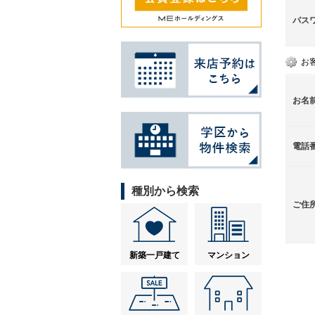
パス
お
お名
電話
種別から検索
ご住
新築一戸建て
マンション