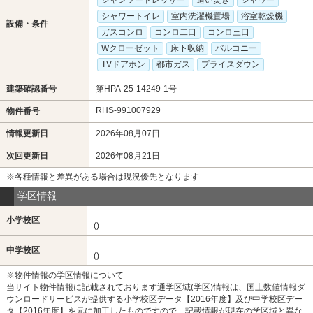
シャンプードレッサー
追い焚き
シャワー
シャワートイレ
室内洗濯機置場
浴室乾燥機
設備・条件
ガスコンロ
コンロ二口
コンロ三口
Wクローゼット
床下収納
バルコニー
TVドアホン
都市ガス
プライスダウン
建築確認番号
第HPA-25-14249-1号
RHS-991007929
物件番号
情報更新日
2026年08月07日
次回更新日
2026年08月21日
※各種情報と差異がある場合は現況優先となります
学区情報
小学校区
()
中学校区
()
※物件情報の学区情報について
当サイト物件情報に記載されております通学区域(学区)情報は、国土数値情報ダ
ウンロードサービスが提供する小学校区データ【2016年度】及び中学校区デー
タ【2016年度】を元に加工したものですので、記載情報が現在の学区域と異な