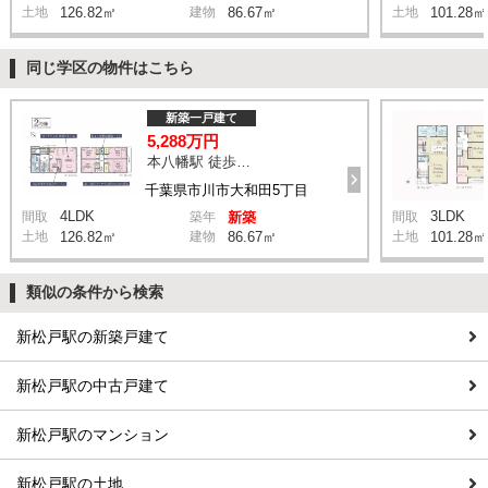
土地
126.82㎡
建物
86.67㎡
土地
101.28㎡
同じ学区の物件はこちら
新築一戸建て
5,288万円
本八幡駅 徒歩20分
千葉県市川市大和田5丁目
4LDK
3LDK
間取
築年
新築
間取
土地
126.82㎡
建物
86.67㎡
土地
101.28㎡
類似の条件から検索
新松戸駅の新築戸建て
新松戸駅の中古戸建て
新松戸駅のマンション
新松戸駅の土地