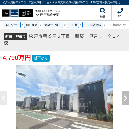
松戸市新松戸６丁目 新築一戸建て 全１４棟 千葉県松戸市新松戸6丁目｜4,790万円の新築一戸建て｜分譲住宅や新築物件｜ME不動産千葉
TEL
検索
TOPページ
>
物件検索
>
新築一戸建て
>
松戸市
>
ＪＲ武蔵野線
>
松戸市新松戸６
松戸市新松戸６丁目 新築一戸建て 全１４
新築一戸建て
棟
4,790万円
値下がり