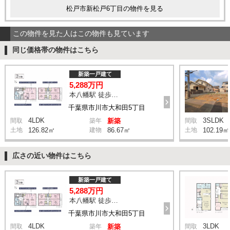
松戸市新松戸6丁目の物件を見る
この物件を見た人はこの物件も見ています
同じ価格帯の物件はこちら
新築一戸建て
5,288万円
本八幡駅 徒歩20分
千葉県市川市大和田5丁目
4LDK
3SLDK
間取
築年
新築
間取
土地
126.82㎡
建物
86.67㎡
土地
102.19㎡
広さの近い物件はこちら
新築一戸建て
5,288万円
本八幡駅 徒歩20分
千葉県市川市大和田5丁目
4LDK
3LDK
間取
築年
新築
間取