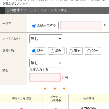
る場合がございます。
この物件でローンシミュレーションする
年利率
直接入力する
％
ボーナス払い
返済年数
35年
30年
25年
20年
直接入力する
頭金
万円
ボーナス
毎月のご返済額
物件価格
(×年2回)
－
－
4,790万円