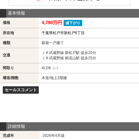
基本情報
4,790万円
価格
値下がり
所在地
千葉県松戸市新松戸6丁目
種類
新築一戸建て
ＪＲ武蔵野線 新松戸駅 徒歩20分
交通
ＪＲ武蔵野線 南流山駅 徒歩25分
間取り
4LDK（-）
構造/階数
木造/地上2階建
セールスコメント
詳細情報
完成年
2026年4月築