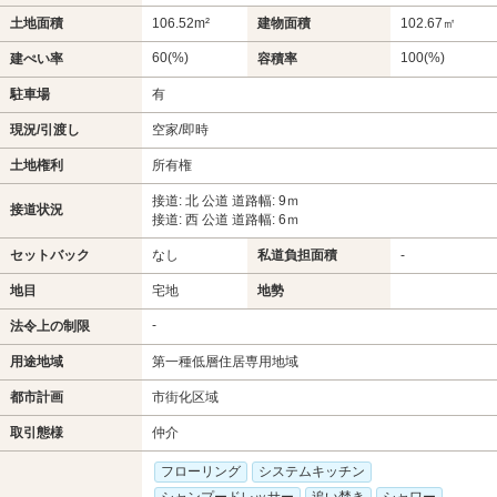
土地面積
106.52m²
建物面積
102.67㎡
60(%)
100(%)
建ぺい率
容積率
駐車場
有
現況/引渡し
空家/即時
土地権利
所有権
接道: 北 公道 道路幅: 9ｍ
接道状況
接道: 西 公道 道路幅: 6ｍ
セットバック
なし
私道負担面積
-
地目
宅地
地勢
-
法令上の制限
用途地域
第一種低層住居専用地域
都市計画
市街化区域
取引態様
仲介
フローリング
システムキッチン