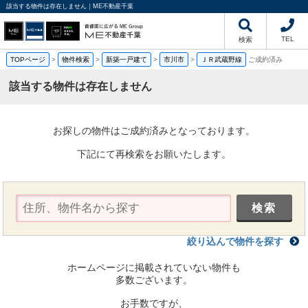
該当する物件は存在しません｜ME不動産千葉
TEL
検索
TOPページ
>
物件検索
>
新築一戸建て
>
市川市
>
ＪＲ武蔵野線
ご成約済み
該当する物件は存在しません
お探しの物件はご成約済みとなっております。
下記にて再検索をお願いたします。
絞り込んで物件を探す
ホームページに掲載されていない物件も
多数ございます。
お手数ですが、