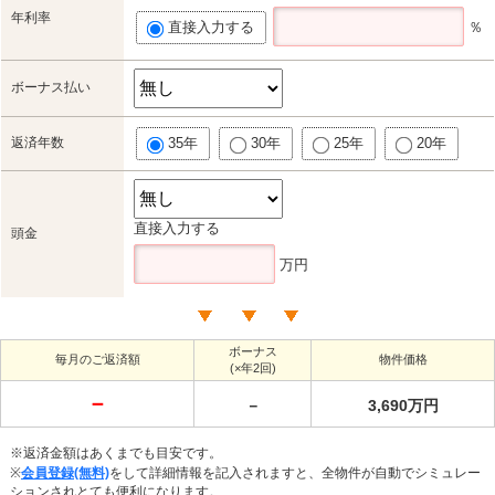
年利率
直接入力する
％
ボーナス払い
返済年数
35年
30年
25年
20年
直接入力する
頭金
万円
ボーナス
毎月のご返済額
物件価格
(×年2回)
－
－
3,690万円
※返済金額はあくまでも目安です。
※
会員登録(無料)
をして詳細情報を記入されますと、全物件が自動でシミュレー
ションされとても便利になります。