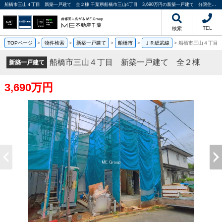
船橋市三山４丁目 新築一戸建て 全２棟 千葉県船橋市三山4丁目｜3,690万円の新築一戸建て｜分譲住宅や新築物件｜ME不動産千葉
TEL
検索
TOPページ
>
物件検索
>
新築一戸建て
>
船橋市
>
ＪＲ総武線
>
船橋市三山４丁目
船橋市三山４丁目 新築一戸建て 全２棟
新築一戸建て
3,690万円