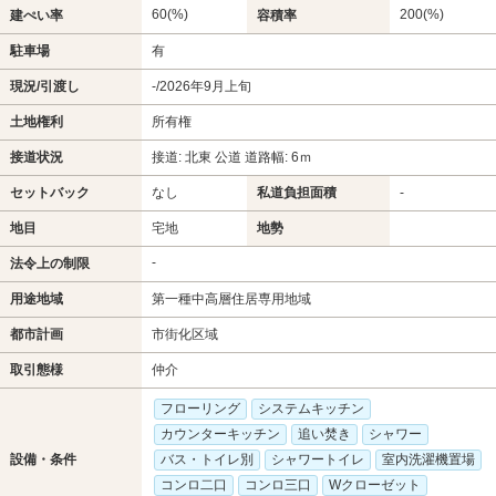
60(%)
200(%)
建ぺい率
容積率
駐車場
有
現況/引渡し
-/2026年9月上旬
土地権利
所有権
接道状況
接道: 北東 公道 道路幅: 6ｍ
セットバック
なし
私道負担面積
-
地目
宅地
地勢
-
法令上の制限
用途地域
第一種中高層住居専用地域
都市計画
市街化区域
取引態様
仲介
フローリング
システムキッチン
カウンターキッチン
追い焚き
シャワー
設備・条件
バス・トイレ別
シャワートイレ
室内洗濯機置場
コンロ二口
コンロ三口
Wクローゼット