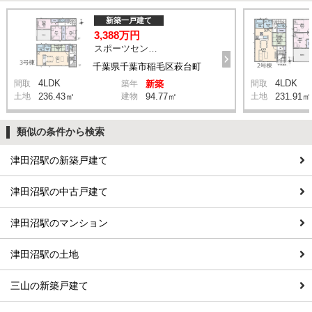
新築一戸建て
3,388万円
スポーツセンター駅 徒歩11分
千葉県千葉市稲毛区萩台町
4LDK
4LDK
間取
築年
新築
間取
土地
236.43㎡
建物
94.77㎡
土地
231.91㎡
類似の条件から検索
津田沼駅の新築戸建て
津田沼駅の中古戸建て
津田沼駅のマンション
津田沼駅の土地
三山の新築戸建て