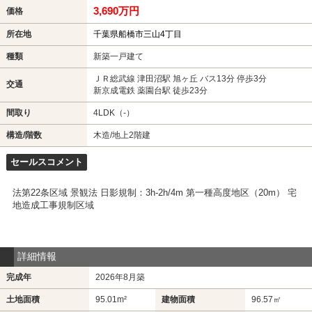
3,690万円
価格
所在地
千葉県船橋市三山4丁目
種類
新築一戸建て
ＪＲ総武線 津田沼駅 旭ヶ丘 バス13分 停歩3分
交通
新京成電鉄 薬園台駅 徒歩23分
間取り
4LDK（-）
構造/階数
木造/地上2階建
セールスコメント
法第22条区域 景観法 日影規制：3h-2h/4m 第一種高度地区（20m） 宅
地造成工事規制区域
詳細情報
完成年
2026年8月築
土地面積
95.01m²
建物面積
96.57㎡