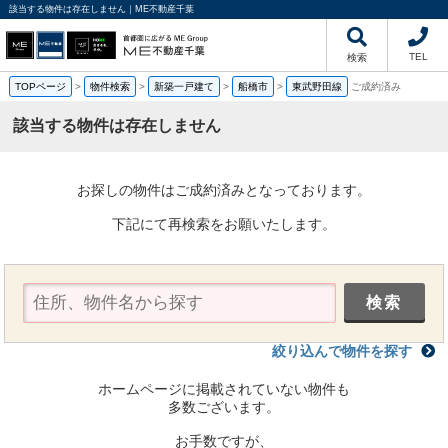
該当する物件は存在しません｜ME不動産千葉
TEL
検索
TOPページ
>
物件検索
>
新築一戸建て
>
船橋市
>
東武野田線
ご成約済み
該当する物件は存在しません
お探しの物件はご成約済みとなっております。
下記にて再検索をお願いたします。
絞り込んで物件を探す
ホームページに掲載されていない物件も
多数ございます。
お手数ですが、