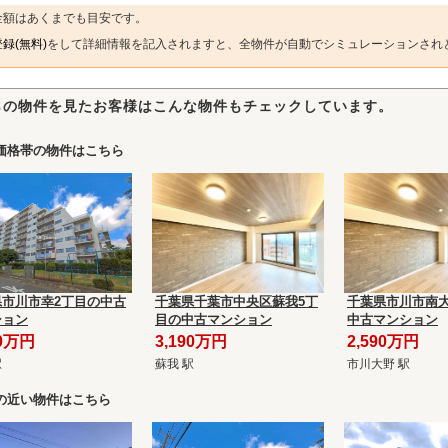
金額はあくまでも目安です。
録(無料)
をして詳細情報を記入されますと、全物件が自動でシミュレーションされ
らの物件を見たお客様はこんな物件もチェックしています。
価格帯の物件はこちら
県市川市幸2丁目の中古
千葉県千葉市中央区蘇我5丁
千葉県市川市南大
ション
目の中古マンション
中古マンション
90万円
3,190万円
2,590万円
駅
蘇我 駅
市川大野 駅
の近い物件はこちら