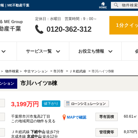
物件検索
情報｜ME不動産千葉
定休日：水曜日 営業時間：9：00～
1分クイ
0120-362-312
サービス一覧
お役立ち情報
>
>
>
>
物件検索
>
中古マンション
市川市
ＪＲ総武線
市川ハイツB棟
市川ハイツB棟
ンション
3,199万円
値下がり
千葉県市川市鬼高2丁目
60.61㎡
専有面積
MAPで確認
この地域周辺の物件を見る
ＪＲ総武線
下総中山
徒歩7分
8,070円
管理費等
京成本線
京成中山
徒歩12分