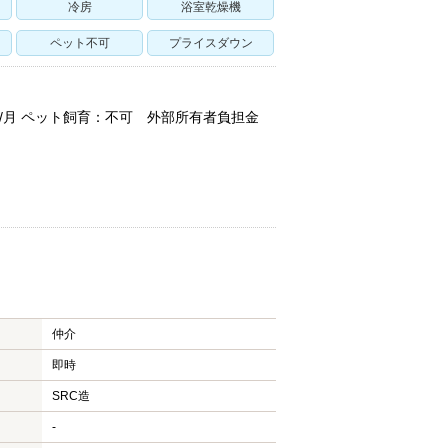
冷房
浴室乾燥機
ペット不可
プライスダウン
円/月 ペット飼育：不可 外部所有者負担金
仲介
即時
SRC造
-