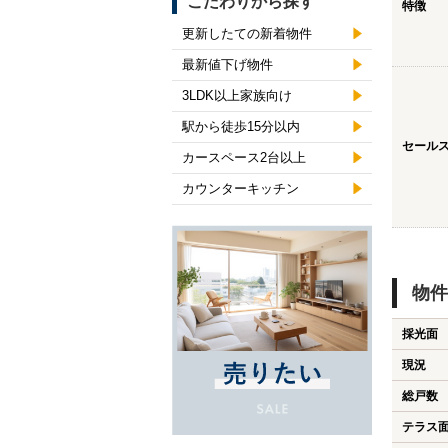
こだわりから探す
特徴
更新したての新着物件
最新値下げ物件
3LDK以上家族向け
駅から徒歩15分以内
セール
カースペース2台以上
カウンターキッチン
物件
採光面
現況
総戸数
テラス