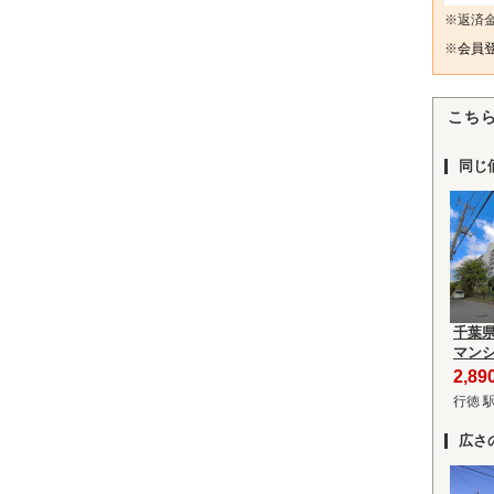
※返済
※
会員登
こち
同じ
千葉
マン
2,8
行徳 
広さ