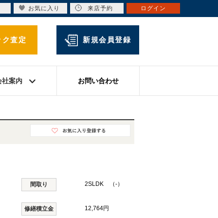
お気に入り
来店予約
ログイン
ック査定
新規会員登録
会社案内
お問い合わせ
2SLDK （-）
間取り
12,764円
修繕積立金