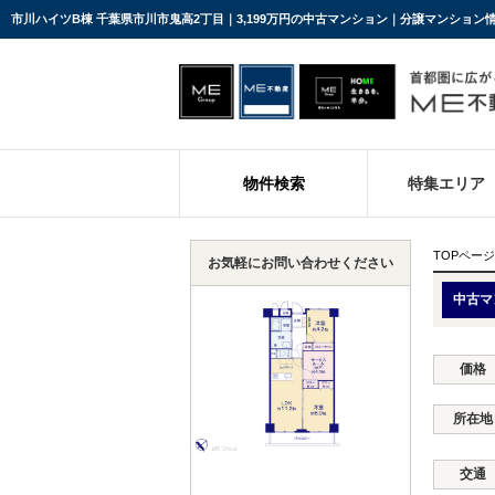
市川ハイツB棟 千葉県市川市鬼高2丁目｜3,199万円の中古マンション｜分譲マンション
物件検索
特集エリア
TOPページ
お気軽にお問い合わせください
中古マ
価格
所在地
交通