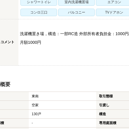
シャワートイレ
室内洗濯機置場
エアコン
コンロ三口
バルコニー
TVドアホン
洗濯機置き場，構造：一部RC造 外部所有者負担金：1000
スコメント
月額1000円
概要
東南
取引態様
空家
引渡し
130戸
構造
面積
-
専用庭面積