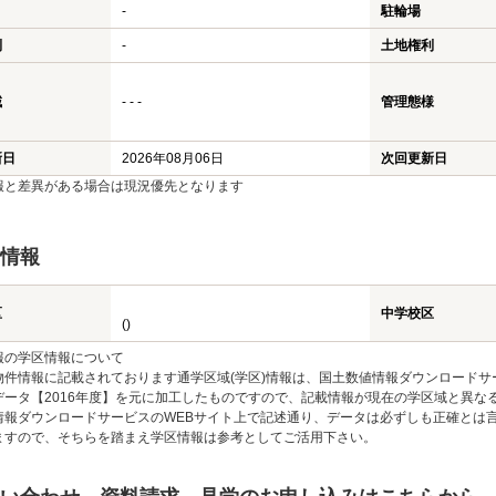
-
駐輪場
利
-
土地権利
域
- - -
管理態様
新日
2026年08月06日
次回更新日
報と差異がある場合は現況優先となります
情報
区
中学校区
()
報の学区情報について
物件情報に記載されております通学区域(学区)情報は、国土数値情報ダウンロードサ
データ【2016年度】を元に加工したものですので、記載情報が現在の学区域と異な
情報ダウンロードサービスのWEBサイト上で記述通り、データは必ずしも正確とは言
ますので、そちらを踏まえ学区情報は参考としてご活用下さい。