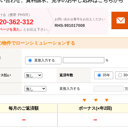
い合わせ、資料請求、見学のお申し込みはこちらから
ける（携帯･PHS可）
お問い合わせ番号をお伝えください
20-362-312
RHS-991017008
ページを見た」
とお伝え下さい。
の物件でローンシミュレーションする
率
直接入力する
％
ナス払い
返済年数
35年
3
直接入力する
万
毎月のご返済額
ボーナス(×年2回)
－
－