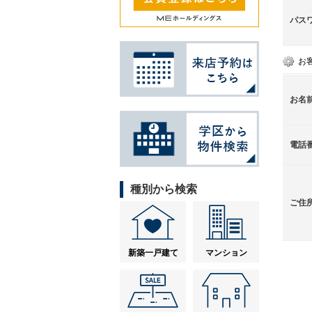
パス
お
お名
電話
種別から検索
ご住
新築一戸建て
マンション