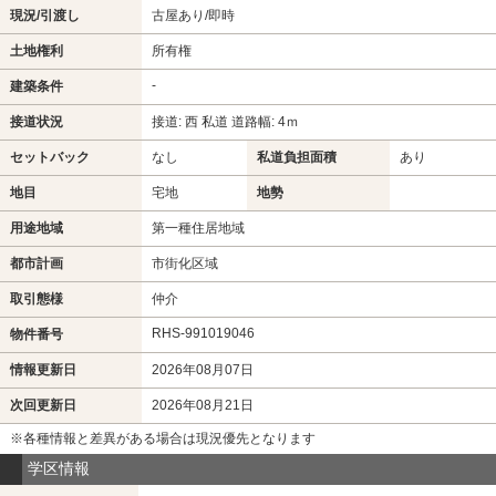
現況/引渡し
古屋あり/即時
土地権利
所有権
-
建築条件
接道状況
接道: 西 私道 道路幅: 4ｍ
セットバック
なし
私道負担面積
あり
地目
宅地
地勢
用途地域
第一種住居地域
都市計画
市街化区域
取引態様
仲介
RHS-991019046
物件番号
情報更新日
2026年08月07日
次回更新日
2026年08月21日
※各種情報と差異がある場合は現況優先となります
学区情報