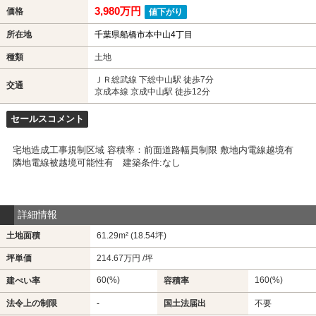
3,980万円
価格
値下がり
所在地
千葉県船橋市本中山4丁目
種類
土地
ＪＲ総武線 下総中山駅 徒歩7分
交通
京成本線 京成中山駅 徒歩12分
セールスコメント
宅地造成工事規制区域 容積率：前面道路幅員制限 敷地内電線越境有
隣地電線被越境可能性有 建築条件:なし
詳細情報
土地面積
61.29m² (18.54坪)
坪単価
214.67万円 /坪
60(%)
160(%)
建ぺい率
容積率
法令上の制限
-
国土法届出
不要