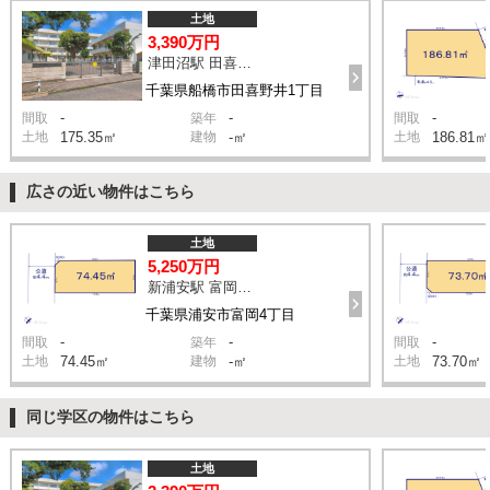
土地
3,390万円
津田沼駅 田喜野井一丁目 バス11分 停歩3分
千葉県船橋市田喜野井1丁目
-
-
-
間取
築年
間取
土地
175.35㎡
建物
-㎡
土地
186.81㎡
広さの近い物件はこちら
土地
5,250万円
新浦安駅 富岡第一児童公園 バス5分 停歩4分
千葉県浦安市富岡4丁目
-
-
-
間取
築年
間取
土地
74.45㎡
建物
-㎡
土地
73.70㎡
同じ学区の物件はこちら
土地