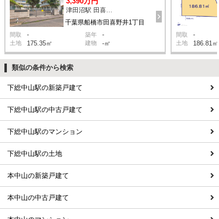
3,390万円
津田沼駅 田喜野井一丁目 バス11分 停歩3分
千葉県船橋市田喜野井1丁目
-
-
-
間取
築年
間取
土地
175.35㎡
建物
-㎡
土地
186.81㎡
類似の条件から検索
下総中山駅の新築戸建て
下総中山駅の中古戸建て
下総中山駅のマンション
下総中山駅の土地
本中山の新築戸建て
本中山の中古戸建て