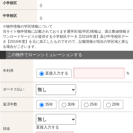
小学校区
()
中学校区
()
※物件情報の学区情報について
当サイト物件情報に記載されております通学区域(学区)情報は、国土数値情報ダ
ウンロードサービスが提供する小学校区データ【2016年度】及び中学校区デー
タ【2016年度】を元に加工したものですので、記載情報が現在の学区域と異な
る場合がございます。
この物件でローンシミュレーションする
年利率
直接入力する
％
ボーナス払い
返済年数
35年
30年
25年
20年
直接入力する
頭金