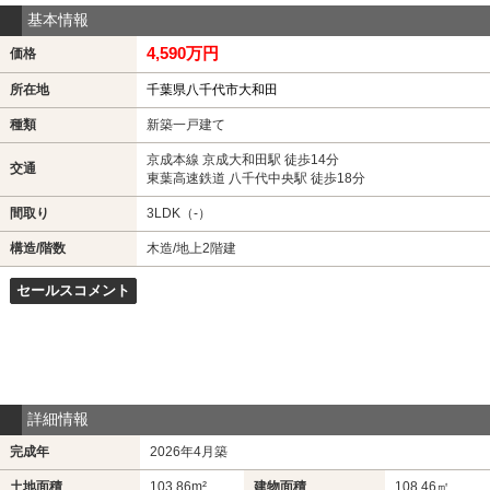
基本情報
4,590万円
価格
所在地
千葉県八千代市大和田
種類
新築一戸建て
京成本線 京成大和田駅 徒歩14分
交通
東葉高速鉄道 八千代中央駅 徒歩18分
間取り
3LDK（-）
構造/階数
木造/地上2階建
セールスコメント
詳細情報
完成年
2026年4月築
土地面積
103.86m²
建物面積
108.46㎡