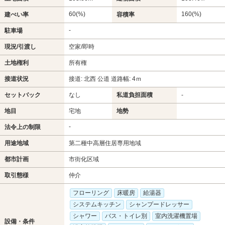
60(%)
160(%)
建ぺい率
容積率
-
駐車場
現況/引渡し
空家/即時
土地権利
所有権
接道状況
接道: 北西 公道 道路幅: 4ｍ
セットバック
なし
私道負担面積
-
地目
宅地
地勢
-
法令上の制限
用途地域
第二種中高層住居専用地域
都市計画
市街化区域
取引態様
仲介
フローリング
床暖房
給湯器
システムキッチン
シャンプードレッサー
シャワー
バス・トイレ別
室内洗濯機置場
設備・条件