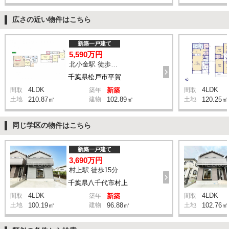
広さの近い物件はこちら
新築一戸建て
5,590万円
北小金駅 徒歩9分
千葉県松戸市平賀
4LDK
4LDK
間取
築年
新築
間取
土地
210.87㎡
建物
102.89㎡
土地
120.25㎡
同じ学区の物件はこちら
新築一戸建て
3,690万円
村上駅 徒歩15分
千葉県八千代市村上
4LDK
4LDK
間取
築年
新築
間取
土地
100.19㎡
建物
96.88㎡
土地
102.76㎡