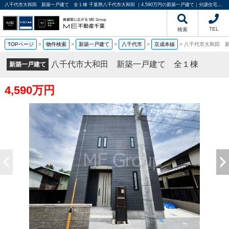
八千代市大和田 新築一戸建て 全１棟 千葉県八千代市大和田 ｜4,590万円の新築一戸建て｜分譲住宅や新築物件｜ME不動産千葉
TEL
検索
TOPページ
>
物件検索
>
新築一戸建て
>
八千代市
>
京成本線
>
八千代市大和田 
八千代市大和田 新築一戸建て 全１棟
新築一戸建て
4,590万円