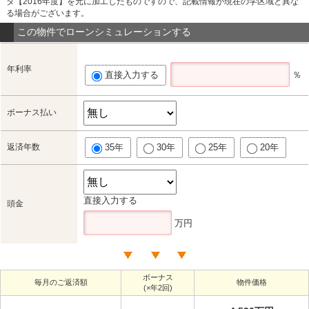
タ【2016年度】を元に加工したものですので、記載情報が現在の学区域と異な
る場合がございます。
この物件でローンシミュレーションする
年利率
直接入力する
％
ボーナス払い
返済年数
35年
30年
25年
20年
直接入力する
頭金
万円
ボーナス
毎月のご返済額
物件価格
(×年2回)