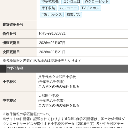
浴室乾燥機
コンロ三口
Wクローゼット
床下収納
バルコニー
TVドアホン
宅配ボックス
都市ガス
建築確認番号
RHS-991020721
物件番号
情報更新日
2026年08月07日
次回更新日
2026年08月21日
※各種情報と差異がある場合は現況優先となります
学区情報
八千代市立大和田小学校
小学校区
(千葉県八千代市)
この学区の他の物件を見る
大和田中学校
中学校区
(千葉県八千代市)
この学区の他の物件を見る
※物件情報の学区情報について
当サイト物件情報に記載されております通学区域(学区)情報は、国土数値情報ダ
ウンロードサービスが提供する小学校区データ【2016年度】及び中学校区デー