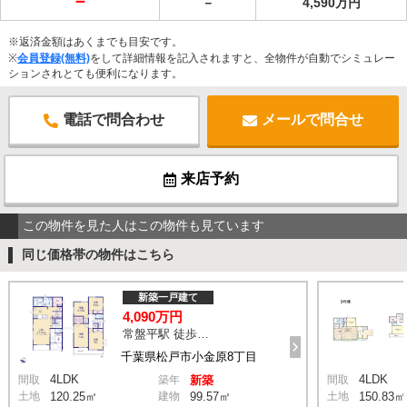
－
－
4,590万円
※返済金額はあくまでも目安です。
※
会員登録(無料)
をして詳細情報を記入されますと、全物件が自動でシミュレー
ションされとても便利になります。
電話で問合わせ
メールで問合せ
来店予約
この物件を見た人はこの物件も見ています
同じ価格帯の物件はこちら
新築一戸建て
4,090万円
常盤平駅 徒歩20分
千葉県松戸市小金原8丁目
4LDK
4LDK
間取
築年
新築
間取
土地
120.25㎡
建物
99.57㎡
土地
150.83㎡