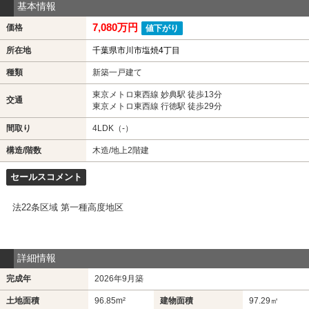
基本情報
7,080万円
価格
値下がり
所在地
千葉県市川市塩焼4丁目
種類
新築一戸建て
東京メトロ東西線 妙典駅 徒歩13分
交通
東京メトロ東西線 行徳駅 徒歩29分
間取り
4LDK（-）
構造/階数
木造/地上2階建
セールスコメント
法22条区域 第一種高度地区
詳細情報
完成年
2026年9月築
土地面積
96.85m²
建物面積
97.29㎡