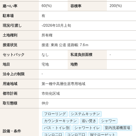
60(%)
200(%)
建ぺい率
容積率
駐車場
有
現況/引渡し
-/2026年10月上旬
土地権利
所有権
接道状況
接道: 東南 公道 道路幅: 7.6ｍ
セットバック
なし
私道負担面積
-
地目
宅地
地勢
-
法令上の制限
用途地域
第一種中高層住居専用地域
都市計画
市街化区域
取引態様
仲介
フローリング
システムキッチン
カウンターキッチン
追い焚き
シャワー
バス・トイレ別
シャワートイレ
室内洗濯機置場
設備・条件
コンロ二口
コンロ三口
Wクローゼット