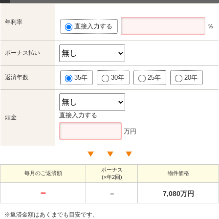
年利率
直接入力する
％
ボーナス払い
返済年数
35年
30年
25年
20年
直接入力する
頭金
万円
ボーナス
毎月のご返済額
物件価格
(×年2回)
－
－
7,080万円
※返済金額はあくまでも目安です。