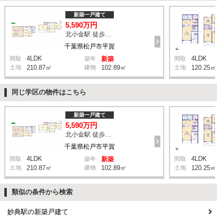
新築一戸建て
5,590万円
北小金駅 徒歩9分
千葉県松戸市平賀
4LDK
4LDK
間取
築年
新築
間取
土地
210.87㎡
建物
102.89㎡
土地
120.25㎡
同じ学区の物件はこちら
新築一戸建て
5,590万円
北小金駅 徒歩9分
千葉県松戸市平賀
4LDK
4LDK
間取
築年
新築
間取
土地
210.87㎡
建物
102.89㎡
土地
120.25㎡
類似の条件から検索
妙典駅の新築戸建て