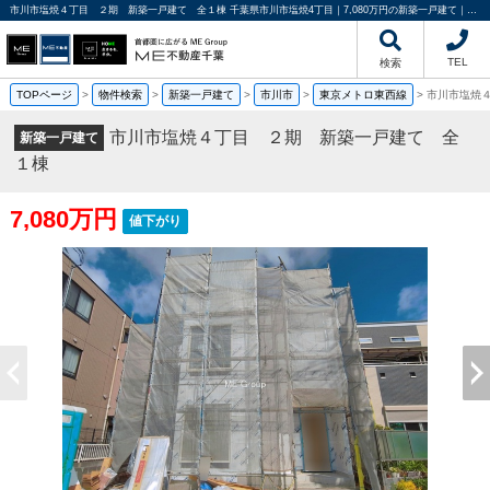
市川市塩焼４丁目 ２期 新築一戸建て 全１棟 千葉県市川市塩焼4丁目｜7,080万円の新築一戸建て｜分譲住宅や新築物件｜ME不動産千葉
TEL
検索
TOPページ
>
物件検索
>
新築一戸建て
>
市川市
>
東京メトロ東西線
>
市川市塩焼
市川市塩焼４丁目 ２期 新築一戸建て 全
新築一戸建て
１棟
7,080万円
値下がり