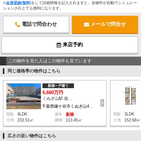
※
会員登録(無料)
をして詳細情報を記入されますと、全物件が自動でシミュレー
ションされとても便利になります。
電話で問合わせ
メールで問合せ
来店予約
この物件を見た人はこの物件も見ています
同じ価格帯の物件はこちら
新築一戸建て
5,680万円
くぬぎ山駅 徒歩4分
千葉県鎌ケ谷市くぬぎ山4丁目
4LDK
3LDK
間取
築年
新築
間取
土地
233.51㎡
建物
113.45㎡
土地
152.68㎡
広さの近い物件はこちら