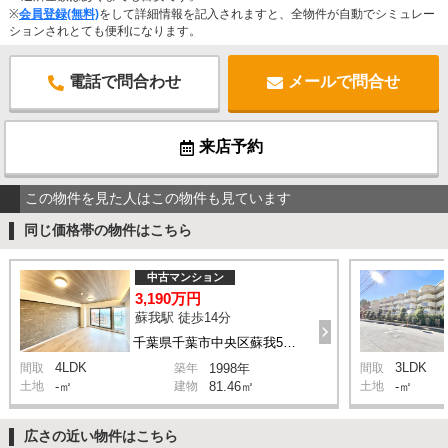
※
会員登録(無料)
をして詳細情報を記入されますと、全物件が自動でシミュレー
ションされとても便利になります。
電話で問合わせ
メールで問合せ
来店予約
この物件を見た人はこの物件も見ています
同じ価格帯の物件はこちら
中古マンション
3,190万円
蘇我駅 徒歩14分
千葉県千葉市中央区蘇我5丁目
4LDK
3LDK
間取
築年
1998年
間取
土地
-㎡
建物
81.46㎡
土地
-㎡
広さの近い物件はこちら