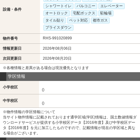
シャワートイレ
バルコニー
エレベーター
設備・条件
オートロック
宅配ボックス
駐輪場
タイル貼り
ペット対応
都市ガス
プライスダウン
RHS-991020899
物件番号
情報更新日
2026年08月06日
次回更新日
2026年08月20日
※各種情報と差異がある場合は現況優先となります
学区情報
小学校区
()
中学校区
()
※物件情報の学区情報について
当サイト物件情報に記載されております通学区域(学区)情報は、国土数値情報ダ
ウンロードサービスが提供する小学校区データ【2016年度】及び中学校区デー
タ【2016年度】を元に加工したものですので、記載情報が現在の学区域と異な
る場合がございます。