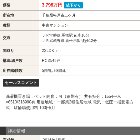
3,798万円
価格
値下がり
所在地
千葉県松戸市三ケ月
種類
中古マンション
ＪＲ常磐線 馬橋駅 徒歩10分
交通
ＪＲ武蔵野線 新松戸駅 徒歩12分
間取り
2SLDK（-）
構造/総戸数
RC造/49戸
所在階/階数
5階/地上8階建
セールスコメント
洗濯機置き場，ペット飼育：可（細則有） 共有持分：1654平米
×6510/318990有 用途地域：一部第2種住居地域 電気：低圧一括受電方
式 駐輪場使用料:100円/月
詳細情報