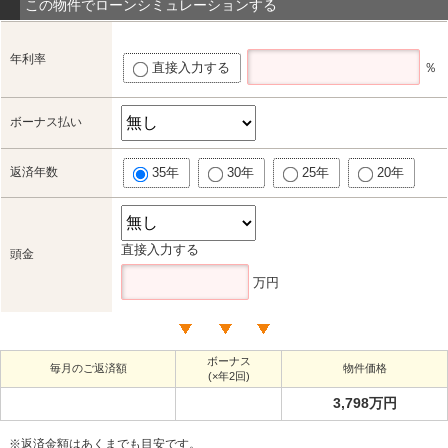
この物件でローンシミュレーションする
年利率
直接入力する
％
ボーナス払い
返済年数
35年
30年
25年
20年
直接入力する
頭金
万円
ボーナス
毎月のご返済額
物件価格
(×年2回)
3,798万円
※返済金額はあくまでも目安です。