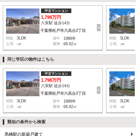
中古マンション
1,798万円
六実駅 徒歩14分
千葉県松戸市六高台2丁目
3LDK
3LDK
間取
築年
1988年
間取
土地
-㎡
建物
68.82㎡
土地
-㎡
同じ学区の物件はこちら
中古マンション
1,798万円
六実駅 徒歩14分
千葉県松戸市六高台2丁目
3LDK
3LDK
間取
築年
1988年
間取
土地
-㎡
建物
68.82㎡
土地
-㎡
類似の条件から検索
馬橋駅の新築戸建て