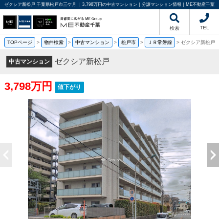
ゼクシア新松戸 千葉県松戸市三ケ月 ｜3,798万円の中古マンション｜分譲マンション情報｜ME不動産千葉
TEL
検索
TOPページ
>
物件検索
>
中古マンション
>
松戸市
>
ＪＲ常磐線
>
ゼクシア新松戸
ゼクシア新松戸
中古マンション
3,798万円
値下がり