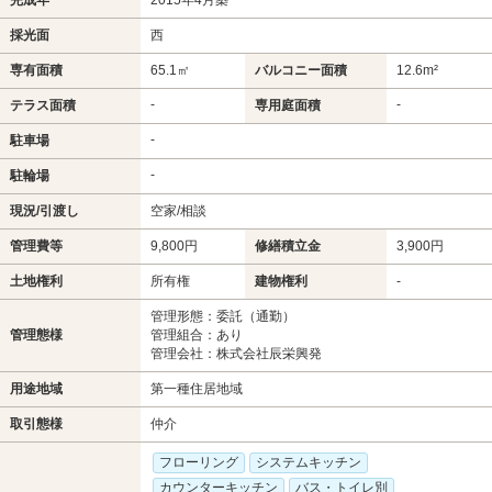
完成年
2015年4月築
採光面
西
専有面積
65.1㎡
バルコニー面積
12.6m²
-
-
テラス面積
専用庭面積
-
駐車場
-
駐輪場
現況/引渡し
空家/相談
管理費等
9,800円
修繕積立金
3,900円
土地権利
所有権
建物権利
-
管理形態：委託（通勤）
管理態様
管理組合：あり
管理会社：株式会社辰栄興発
用途地域
第一種住居地域
取引態様
仲介
フローリング
システムキッチン
カウンターキッチン
バス・トイレ別