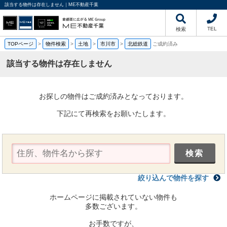
該当する物件は存在しません｜ME不動産千葉
TEL
検索
TOPページ
>
物件検索
>
土地
>
市川市
>
北総鉄道
ご成約済み
該当する物件は存在しません
お探しの物件はご成約済みとなっております。
下記にて再検索をお願いたします。
絞り込んで物件を探す
ホームページに掲載されていない物件も
多数ございます。
お手数ですが、