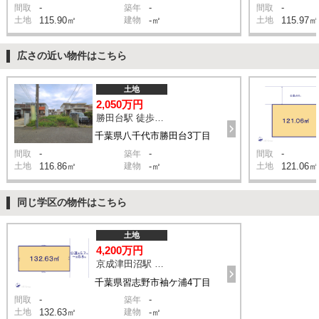
-
-
-
間取
築年
間取
土地
115.90㎡
建物
-㎡
土地
115.97㎡
広さの近い物件はこちら
土地
2,050万円
勝田台駅 徒歩12分
千葉県八千代市勝田台3丁目
-
-
-
間取
築年
間取
土地
116.86㎡
建物
-㎡
土地
121.06㎡
同じ学区の物件はこちら
土地
4,200万円
京成津田沼駅 徒歩14分
千葉県習志野市袖ケ浦4丁目
-
-
間取
築年
土地
132.63㎡
建物
-㎡