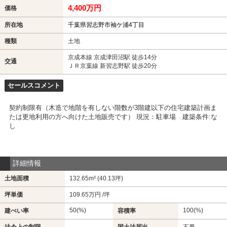
4,400万円
価格
所在地
千葉県習志野市袖ケ浦4丁目
種類
土地
京成本線 京成津田沼駅 徒歩14分
交通
ＪＲ京葉線 新習志野駅 徒歩20分
セールスコメント
契約制限有（木造で地階を有しない階数が3階建以下の住宅建築計画ま
たは更地利用の方へ向けた土地販売です） 現況：駐車場 建築条件:な
し
詳細情報
土地面積
132.65m² (40.13坪)
坪単価
109.65万円 /坪
50(%)
100(%)
建ぺい率
容積率