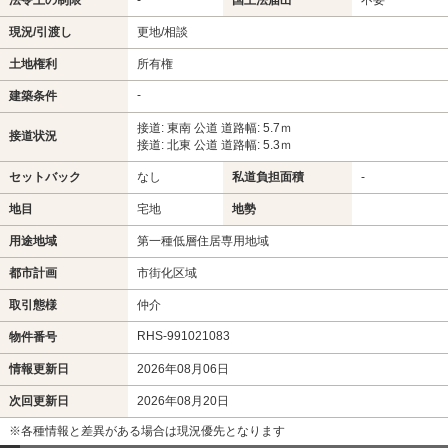
法令上の制限
-
国土法届出
不要
現況/引渡し
更地/相談
土地権利
所有権
-
建築条件
接道: 東南 公道 道路幅: 5.7ｍ
接道状況
接道: 北東 公道 道路幅: 5.3ｍ
セットバック
なし
私道負担面積
-
地目
宅地
地勢
用途地域
第一種低層住居専用地域
都市計画
市街化区域
取引態様
仲介
RHS-991021083
物件番号
情報更新日
2026年08月06日
次回更新日
2026年08月20日
※各種情報と差異がある場合は現況優先となります