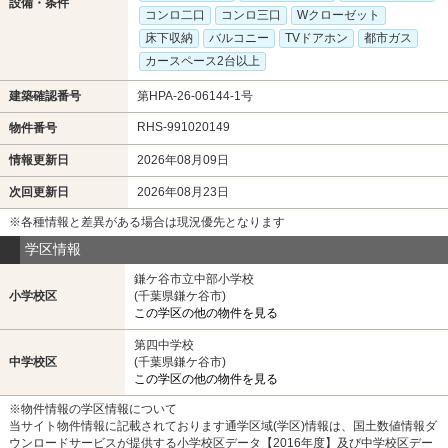
設備・条件
コンロ二口
コンロ三口
Wクローゼット
床下収納
バルコニー
TVドアホン
都市ガス
カースペース2台以上
建築確認番号
第HPA-26-06144-1号
RHS-991020149
物件番号
情報更新日
2026年08月09日
次回更新日
2026年08月23日
※各種情報と差異がある場合は現況優先となります
学区情報
鎌ケ谷市立中部小学校
小学校区
(千葉県鎌ケ谷市)
この学区の他の物件を見る
第四中学校
中学校区
(千葉県鎌ケ谷市)
この学区の他の物件を見る
※物件情報の学区情報について
当サイト物件情報に記載されております通学区域(学区)情報は、国土数値情報ダ
ウンロードサービスが提供する小学校区データ【2016年度】及び中学校区デー