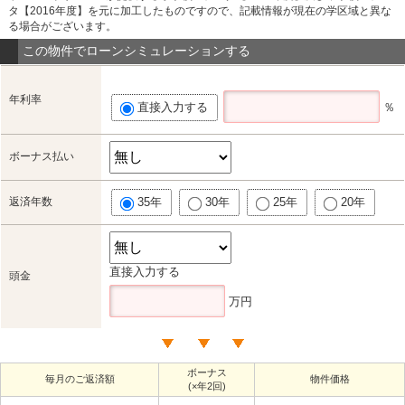
タ【2016年度】を元に加工したものですので、記載情報が現在の学区域と異な
る場合がございます。
この物件でローンシミュレーションする
年利率
直接入力する
％
ボーナス払い
返済年数
35年
30年
25年
20年
直接入力する
頭金
万円
ボーナス
毎月のご返済額
物件価格
(×年2回)