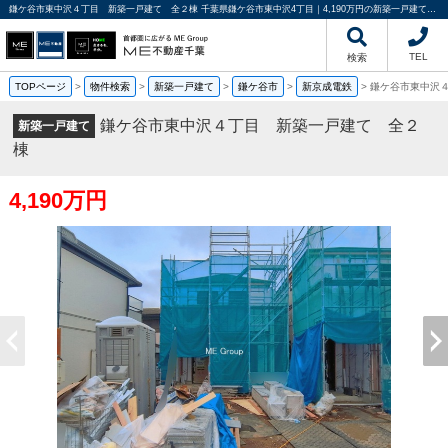
鎌ケ谷市東中沢４丁目 新築一戸建て 全２棟 千葉県鎌ケ谷市東中沢4丁目｜4,190万円の新築一戸建て｜分譲住宅や新築物件｜ME不動産千葉
TEL
検索
TOPページ
>
物件検索
>
新築一戸建て
>
鎌ケ谷市
>
新京成電鉄
>
鎌ケ谷市東中沢
鎌ケ谷市東中沢４丁目 新築一戸建て 全２
新築一戸建て
棟
4,190万円