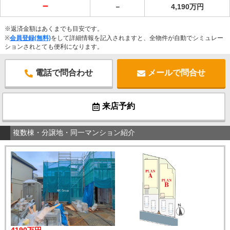
－
－
4,190万円
※返済金額はあくまでも目安です。
※
会員登録(無料)
をして詳細情報を記入されますと、全物件が自動でシミュレー
ションされとても便利になります。
電話で問合わせ
メールで問合せ
来店予約
複数棟・分譲地・同一マンション紹介
4190万円