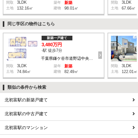
3LDK
3LDK
間取
築年
新築
間取
土地
132.16㎡
建物
98.01㎡
土地
67.66㎡
同じ学区の物件はこちら
新築一戸建て
3,480万円
-駅 徒歩7分
千葉県鎌ケ谷市道野辺中央3丁目
3LDK
3LDK
間取
築年
新築
間取
土地
74.84㎡
建物
82.49㎡
土地
122.01㎡
類似の条件から検索
北初富駅の新築戸建て
北初富駅の中古戸建て
北初富駅のマンション