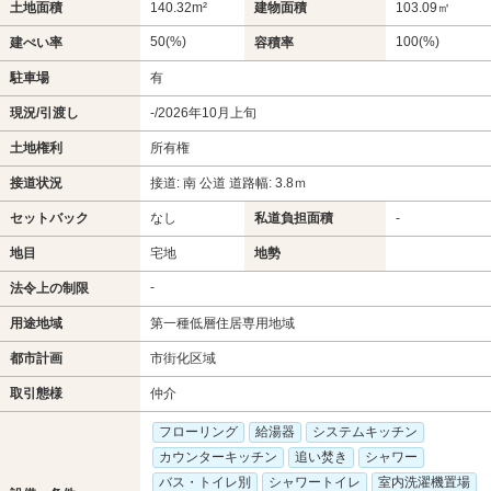
土地面積
140.32m²
建物面積
103.09㎡
50(%)
100(%)
建ぺい率
容積率
駐車場
有
現況/引渡し
-/2026年10月上旬
土地権利
所有権
接道状況
接道: 南 公道 道路幅: 3.8ｍ
セットバック
なし
私道負担面積
-
地目
宅地
地勢
-
法令上の制限
用途地域
第一種低層住居専用地域
都市計画
市街化区域
取引態様
仲介
フローリング
給湯器
システムキッチン
カウンターキッチン
追い焚き
シャワー
バス・トイレ別
シャワートイレ
室内洗濯機置場