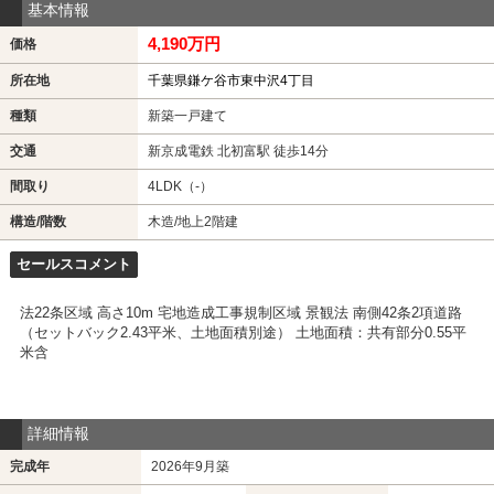
基本情報
4,190万円
価格
所在地
千葉県鎌ケ谷市東中沢4丁目
種類
新築一戸建て
交通
新京成電鉄 北初富駅 徒歩14分
間取り
4LDK（-）
構造/階数
木造/地上2階建
セールスコメント
法22条区域 高さ10m 宅地造成工事規制区域 景観法 南側42条2項道路
（セットバック2.43平米、土地面積別途） 土地面積：共有部分0.55平
米含
詳細情報
完成年
2026年9月築