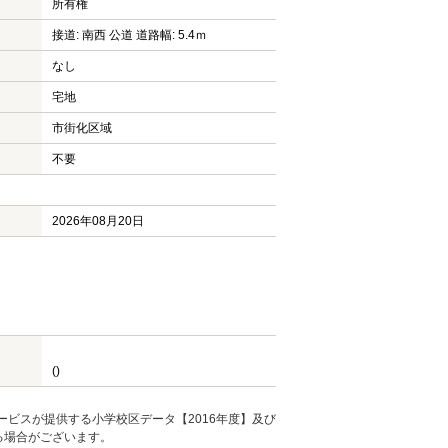
所有権
接道: 南西 公道 道路幅: 5.4ｍ
なし
宅地
市街化区域
不要
2026年08月20日
()
ービスが提供する小学校区データ【2016年度】及び
る場合がございます。