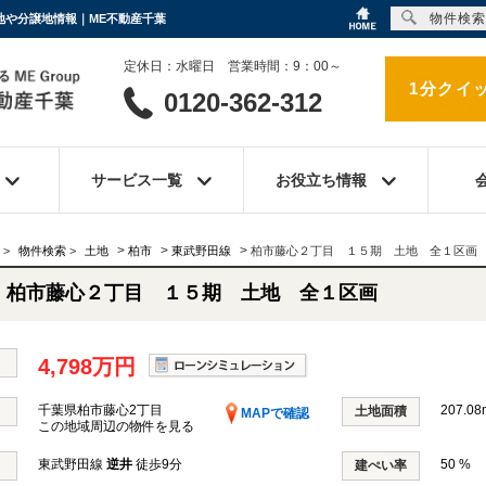
物件検索
売地や分譲地情報｜ME不動産千葉
定休日：水曜日 営業時間：9：00～
1分クイ
0120-362-312
サービス一覧
お役立ち情報
>
>
>
>
物件検索
>
土地
柏市
東武野田線
柏市藤心２丁目 １５期 土地 全１区画
柏市藤心２丁目 １５期 土地 全１区画
4,798万円
千葉県柏市藤心2丁目
207.08
土地面積
MAPで確認
この地域周辺の物件を見る
東武野田線
逆井
徒歩9分
50 %
建ぺい率