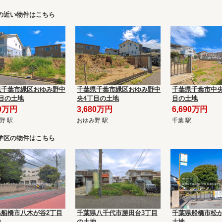
の近い物件はこちら
県千葉市緑区おゆみ野中
千葉県千葉市緑区おゆみ野中
千葉県千葉市中央
目の土地
央4丁目の土地
目の土地
80万円
3,680万円
6,690万円
野 駅
おゆみ野 駅
千葉 駅
学区の物件はこちら
県船橋市八木が谷2丁目
千葉県八千代市勝田台3丁目
千葉県船橋市松が
地
の土地
土地