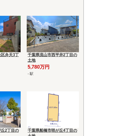
区弁天3丁
千葉県流山市西平井2丁目の
土地
5,780万円
- 駅
丘2丁目の
千葉県船橋市咲が丘4丁目の
土地