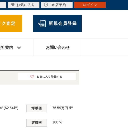
お気に入り
来店予約
ログイン
ック査定
新規会員登録
会社案内
お問い合わせ
m² (62.64坪)
76.59万円 /坪
坪単価
100 %
容積率