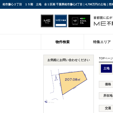
柏市藤心２丁目 １５期 土地 全１区画 千葉県柏市藤心2丁目｜4,798万円の土地｜
物件検索
特集エリア
TOPページ
お気軽にお問い合わせください
土地
価格
所在地
交通