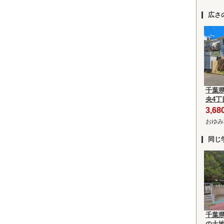
広さ
千葉
央4丁
3,6
おゆみ
同じ
千葉
の土