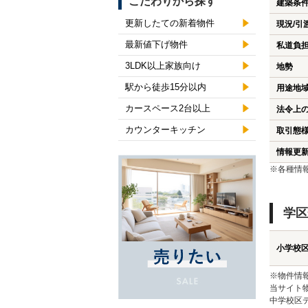
こだわりから探す
建築条
更新したての新着物件
現況/引
最新値下げ物件
私道負
3LDK以上家族向け
地勢
駅から徒歩15分以内
用途地
カースペース2台以上
法令上
カウンターキッチン
取引態
情報更
※各種情
学区
小学校
※物件情
当サイト
中学校区