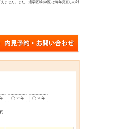
えません。また、通学区域(学区)は毎年見直しの対
0年
25年
20年
円