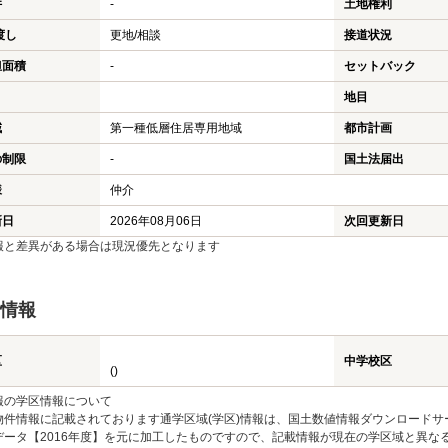
件
-
土地権利
渡し
更地/相談
接道状況
担面積
-
セットバック
地目
域
第一種低層住居専用地域
都市計画
の制限
-
国土法届出
様
仲介
新日
2026年08月06日
次回更新日
報と差異がある場合は現況優先となります
情報
区
中学校区
()
報の学区情報について
物件情報に記載されております通学区域(学区)情報は、国土数値情報ダウンロードサ
データ【2016年度】を元に加工したものですので、記載情報が現在の学区域と異な