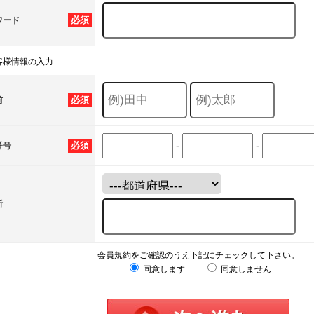
必須
ワード
客様情報の入力
必須
前
-
-
必須
番号
所
会員規約をご確認のうえ下記にチェックして下さい。
同意します
同意しません