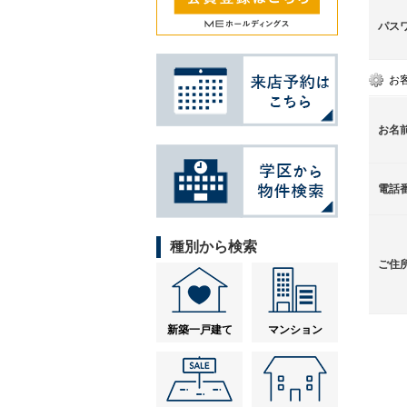
パス
お
お名
電話
種別から検索
ご住
新築一戸建て
マンション