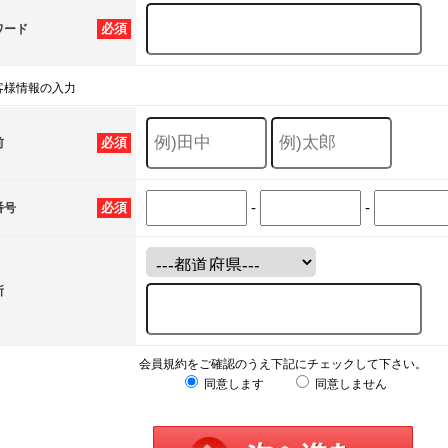
必須
ワード
客様情報の入力
必須
前
-
-
必須
番号
所
会員規約をご確認のうえ下記にチェックして下さい。
同意します
同意しません