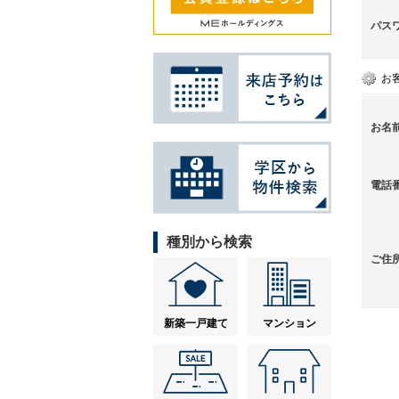
パス
お
お名
電話
種別から検索
ご住
新築一戸建て
マンション