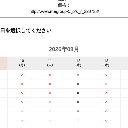
価格：
http://www.megroup-9.jp/s_r_229738/
日を選択してください
2026年08月
10
11
12
13
(月)
(火)
(水)
(木)
○
○
×
○
○
○
×
○
○
○
×
○
○
○
×
○
○
○
×
○
○
○
×
○