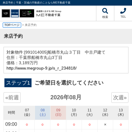
来店予約｜千葉・茨城の不動産のことならME不動産千葉
TEL
検索
TOPページ
> 来店予約
来店予約
対象物件:
[991014005]船橋市丸山３丁目 中古戸建て
住所：千葉県船橋市丸山3丁目
価格：3,189万円
http://www.megroup-9.jp/s_r_234818/
ステップ1
ご希望日を選択してください
2026年08月
«前週
次週»
07
08
09
10
11
12
13
時間
(金)
(土)
(日)
(月)
(火)
(水)
(木)
09:00
○
○
○
○
○
×
○