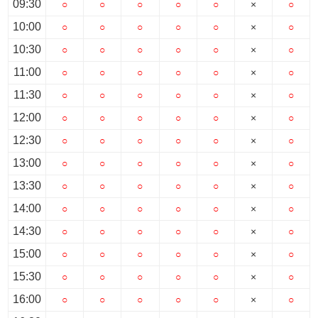
09:30
○
○
○
○
○
×
○
10:00
○
○
○
○
○
×
○
10:30
○
○
○
○
○
×
○
11:00
○
○
○
○
○
×
○
11:30
○
○
○
○
○
×
○
12:00
○
○
○
○
○
×
○
12:30
○
○
○
○
○
×
○
13:00
○
○
○
○
○
×
○
13:30
○
○
○
○
○
×
○
14:00
○
○
○
○
○
×
○
14:30
○
○
○
○
○
×
○
15:00
○
○
○
○
○
×
○
15:30
○
○
○
○
○
×
○
16:00
○
○
○
○
○
×
○