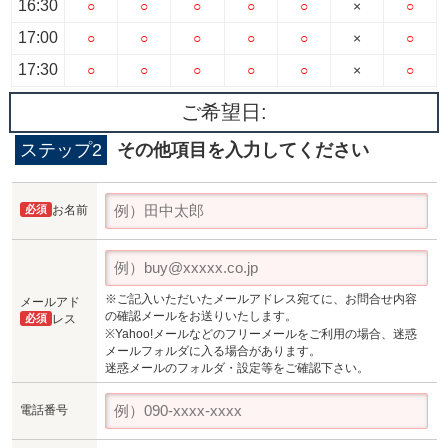
16:30
○
○
○
○
○
×
○
17:00
○
○
○
○
○
×
○
17:30
○
○
○
○
○
×
○
ご希望日:
ステップ2
その他項目を入力してください
必須
お名前
※ご記入いただいたメールアドレス宛てに、お問合せ内容
メールアド
の確認メールをお送りいたします。
必須
レス
※Yahoo!メールなどのフリーメールをご利用の場合、迷惑
メールフォルダに入る場合があります。
迷惑メールのフォルダ・設定等をご確認下さい。
電話番号