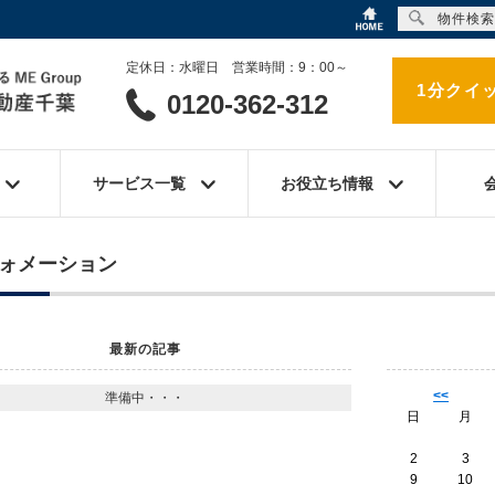
物件検索
定休日：水曜日 営業時間：9：00～
1分クイ
0120-362-312
サービス一覧
お役立ち情報
ォメーション
最新の記事
<<
準備中・・・
日
月
2
3
9
10