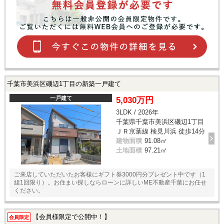
千葉市美浜区磯辺1丁目の新築一戸建て
一戸建て
5,030万円
3LDK / 2026年
千葉県千葉市美浜区磯辺1丁目
ＪＲ京葉線 検見川浜 徒歩14分
建物面積
91.08㎡
土地面積
97.21㎡
ご来店していただいたお客様にギフト券3000円分プレゼント中です（1
組1回限り）。お住まい探しならローンに詳しいME不動産千葉にお任せ
ください。
【会員様限定で公開中！】
会員限定