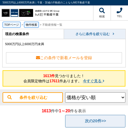
5000万円以上6000万円未満｜千葉・茨城の不動産のことならME不動産千葉
TEL
検索
TOPページ
>
物件検索
>
不動産情報一覧
現在の検索条件
さらに条件を絞り込む
5000万円以上6000万円未満
この条件で新着メールを登録
1613件
見つかりました！
会員限定物件は
17611
件あります。
今すぐ見る
条件を絞り込む
1613
1～20
件中
件を表示
次の20件>>