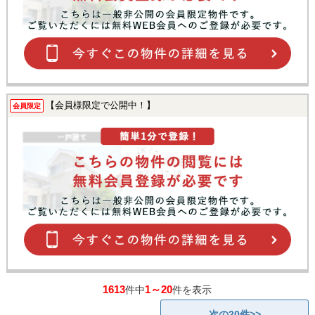
【会員様限定で公開中！】
会員限定
1613
1～20
件中
件を表示
次の20件>>