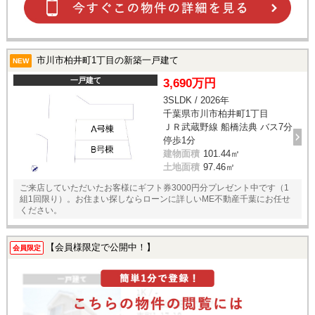
市川市柏井町1丁目の新築一戸建て
NEW
一戸建て
3,690万円
3SLDK / 2026年
千葉県市川市柏井町1丁目
ＪＲ武蔵野線 船橋法典 バス7分
停歩1分
建物面積
101.44㎡
土地面積
97.46㎡
ご来店していただいたお客様にギフト券3000円分プレゼント中です（1
組1回限り）。お住まい探しならローンに詳しいME不動産千葉にお任せ
ください。
【会員様限定で公開中！】
会員限定