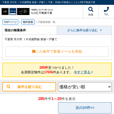
千葉県 市川市 ＪＲ武蔵野線 新築一戸建て｜千葉・茨城の不動産のことならME不動産千葉
TEL
検索
TOPページ
>
物件検索
>
不動産情報一覧
現在の検索条件
さらに条件を絞り込む
千葉県 市川市 ＪＲ武蔵野線 新築一戸建て
この条件で新着メールを登録
285件
見つかりました！
会員限定物件は
17656
件あります。
今すぐ見る
条件を絞り込む
285
1～20
件中
件を表示
次の20件>>