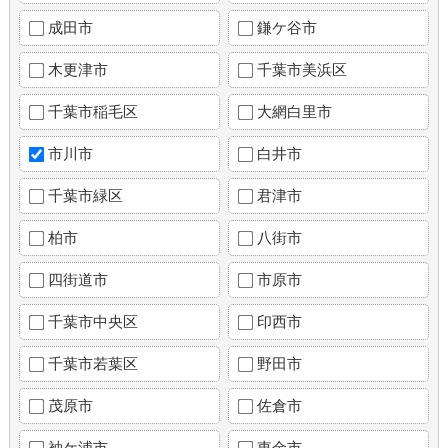
成田市
鎌ケ谷市
木更津市
千葉市美浜区
千葉市稲毛区
大網白里市
市川市
白井市
千葉市緑区
君津市
柏市
八街市
四街道市
市原市
千葉市中央区
印西市
千葉市若葉区
野田市
茂原市
佐倉市
袖ケ浦市
東金市