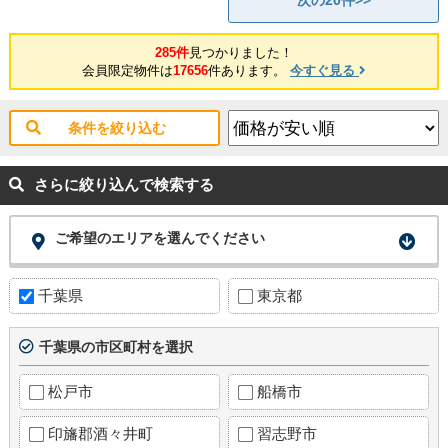
次の20件>>
285件
見つかりました！
会員限定物件は
17656
件あります。
今すぐ見る
条件を絞り込む
さらに絞り込んで検索する
ご希望のエリアを選んでください
千葉県
東京都
千葉県の市区町村を選択
松戸市
船橋市
印旛郡酒々井町
習志野市