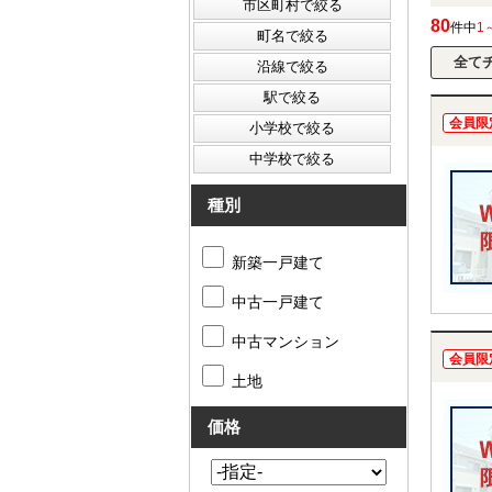
80
件中
1
会員限
種別
新築一戸建て
中古一戸建て
中古マンション
会員限
土地
価格