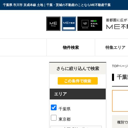
千葉県 市川市 京成本線 土地｜千葉・茨城の不動産のことならME不動産千葉
物件検索
特集エリア
TOPページ
さらに絞り込んで検索
千葉
エリア
千葉県
東京都
種別で