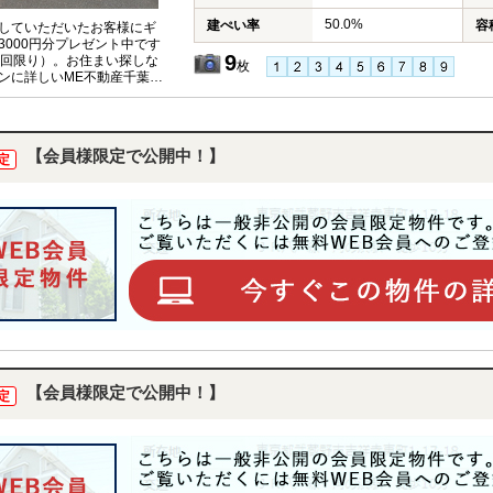
50.0%
建ぺい率
容
していただいたお客様にギ
3000円分プレゼント中です
9
1回限り）。お住まい探しな
枚
ンに詳しいME不動産千葉に
ください。
【会員様限定で公開中！】
定
【会員様限定で公開中！】
定