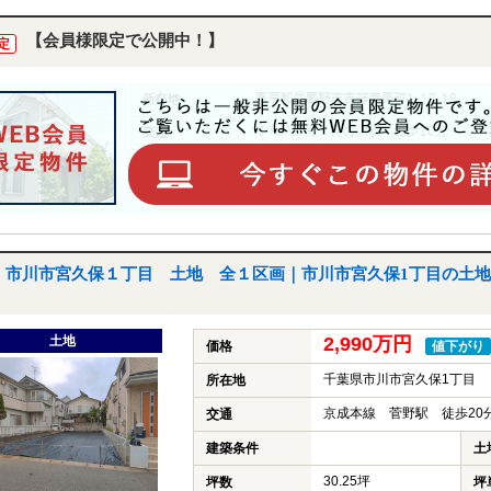
【会員様限定で公開中！】
定
市川市宮久保１丁目 土地 全１区画｜市川市宮久保1丁目の土地
土地
2,990万円
価格
値下がり
千葉県市川市宮久保1丁目
所在地
京成本線 菅野駅 徒歩20
交通
建築条件
土
30.25坪
坪数
坪