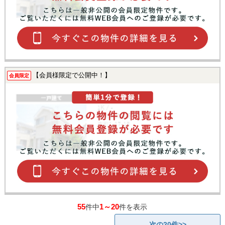
【会員様限定で公開中！】
会員限定
55
1～20
件中
件を表示
次の20件>>