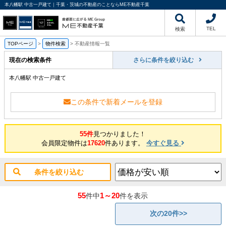
本八幡駅 中古一戸建て｜千葉・茨城の不動産のことならME不動産千葉
TEL
検索
TOPページ
>
物件検索
>
不動産情報一覧
現在の検索条件
さらに条件を絞り込む
本八幡駅 中古一戸建て
この条件で新着メールを登録
55件
見つかりました！
会員限定物件は
17620
件あります。
今すぐ見る
条件を絞り込む
55
1～20
件中
件を表示
次の20件>>