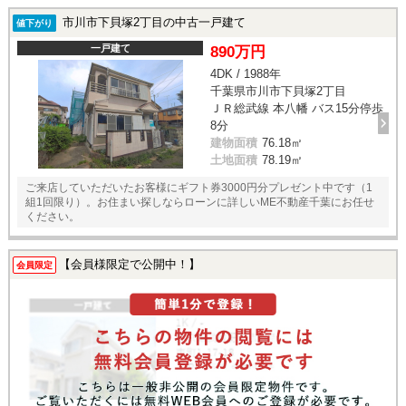
市川市下貝塚2丁目の中古一戸建て
値下がり
一戸建て
890万円
4DK / 1988年
千葉県市川市下貝塚2丁目
ＪＲ総武線 本八幡 バス15分停歩
8分
建物面積
76.18㎡
土地面積
78.19㎡
ご来店していただいたお客様にギフト券3000円分プレゼント中です（1
組1回限り）。お住まい探しならローンに詳しいME不動産千葉にお任せ
ください。
【会員様限定で公開中！】
会員限定