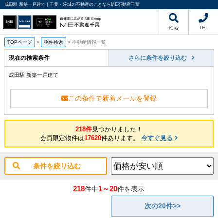
成田駅 新築一戸建て｜千葉・茨城の不動産のことならME不動産千葉
TEL
検索
TOPページ
>
物件検索
>
不動産情報一覧
現在の検索条件
さらに条件を絞り込む
成田駅 新築一戸建て
この条件で新着メールを登録
218件
見つかりました！
会員限定物件は
17620
件あります。
今すぐ見る
条件を絞り込む
218
1～20
件中
件を表示
次の20件>>