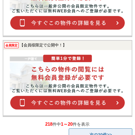
【会員様限定で公開中！】
会員限定
218
1～20
件中
件を表示
次の20件>>