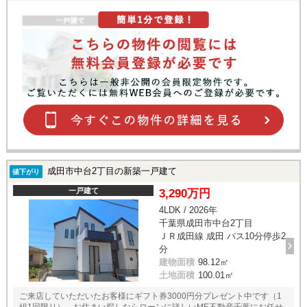
成田市中台2丁目の新築一戸建て
値下がり
一戸建て
3,290万円
4LDK / 2026年
千葉県成田市中台2丁目
ＪＲ成田線 成田 バス10分停歩2
分
建物面積
98.12㎡
土地面積
100.01㎡
ご来店していただいたお客様にギフト券3000円分プレゼント中です（1
組1回限り）。お住まい探しならローンに詳しいME不動産千葉にお任せ