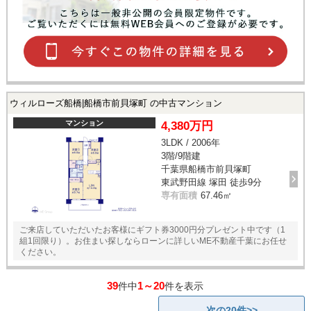
ウィルローズ船橋|船橋市前貝塚町 の中古マンション
マンション
4,380万円
3LDK / 2006年
3階/9階建
千葉県船橋市前貝塚町
東武野田線 塚田 徒歩9分
専有面積
67.46㎡
ご来店していただいたお客様にギフト券3000円分プレゼント中です（1
組1回限り）。お住まい探しならローンに詳しいME不動産千葉にお任せ
ください。
39
1～20
件中
件を表示
次の20件>>