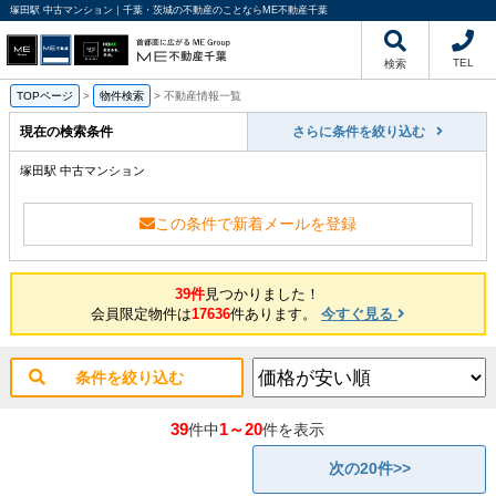
塚田駅 中古マンション｜千葉・茨城の不動産のことならME不動産千葉
TEL
検索
TOPページ
>
物件検索
>
不動産情報一覧
現在の検索条件
さらに条件を絞り込む
塚田駅 中古マンション
この条件で新着メールを登録
39件
見つかりました！
会員限定物件は
17636
件あります。
今すぐ見る
条件を絞り込む
39
1～20
件中
件を表示
次の20件>>