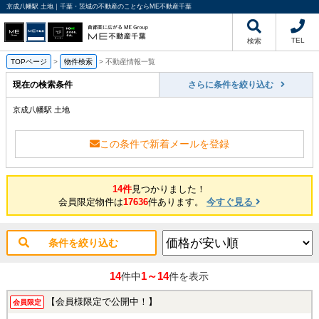
京成八幡駅 土地｜千葉・茨城の不動産のことならME不動産千葉
TEL
検索
TOPページ
>
物件検索
>
不動産情報一覧
現在の検索条件
さらに条件を絞り込む
京成八幡駅 土地
この条件で新着メールを登録
14件
見つかりました！
会員限定物件は
17636
件あります。
今すぐ見る
条件を絞り込む
14
1～14
件中
件を表示
【会員様限定で公開中！】
会員限定