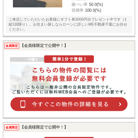
建ぺい率
50.0(%)
容積率
100.0(%)
ご来店していただいたお客様にギフト券3000円分プレゼント中です（1
組1回限り）。お住まい探しならローンに詳しいME不動産千葉にお任せ
ください。
【会員様限定で公開中！】
会員限定
【会員様限定で公開中！】
会員限定