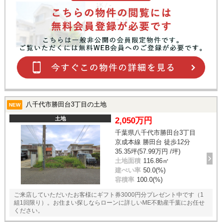
八千代市勝田台3丁目の土地
NEW
土地
2,050万円
千葉県八千代市勝田台3丁目
京成本線 勝田台 徒歩12分
35.35坪(57.99万円 /坪)
土地面積
116.86㎡
建ぺい率
50.0(%)
容積率
100.0(%)
ご来店していただいたお客様にギフト券3000円分プレゼント中です（1
組1回限り）。お住まい探しならローンに詳しいME不動産千葉にお任せ
ください。