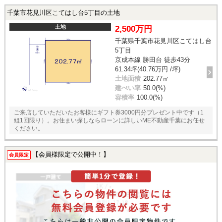
千葉市花見川区こてはし台5丁目の土地
土地
2,500万円
千葉県千葉市花見川区こてはし台
5丁目
京成本線 勝田台 徒歩43分
61.34坪(40.76万円 /坪)
土地面積
202.77㎡
建ぺい率
50.0(%)
容積率
100.0(%)
ご来店していただいたお客様にギフト券3000円分プレゼント中です（1
組1回限り）。お住まい探しならローンに詳しいME不動産千葉にお任せ
ください。
【会員様限定で公開中！】
会員限定