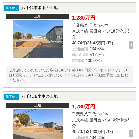
八千代市米本の土地
値下がり
土地
1,280万円
千葉県八千代市米本
京成本線 勝田台 バス18分停歩3
分
40.74坪(31.42万円 /坪)
土地面積
134.68㎡
建ぺい率
50.0(%)
容積率
100.0(%)
ご来店していただいたお客様にギフト券3000円分プレゼント中です（1
組1回限り）。お住まい探しならローンに詳しいME不動産千葉にお任せ
ください。
八千代市米本の土地
値下がり
土地
1,280万円
千葉県八千代市米本
京成本線 勝田台 バス18分停歩3
分
40.79坪(31.38万円 /坪)
土地面積
134.83㎡