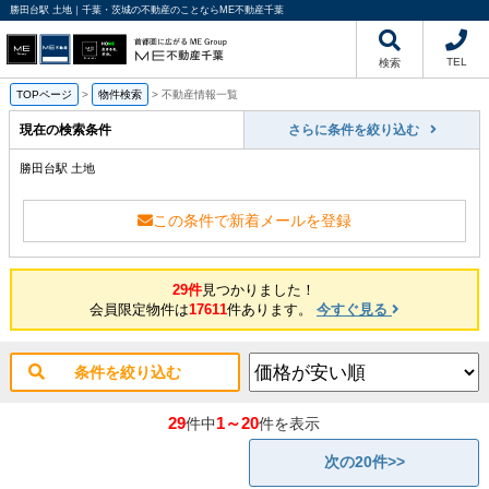
勝田台駅 土地｜千葉・茨城の不動産のことならME不動産千葉
TEL
検索
TOPページ
>
物件検索
>
不動産情報一覧
現在の検索条件
さらに条件を絞り込む
勝田台駅 土地
この条件で新着メールを登録
29件
見つかりました！
会員限定物件は
17611
件あります。
今すぐ見る
条件を絞り込む
29
1～20
件中
件を表示
次の20件>>