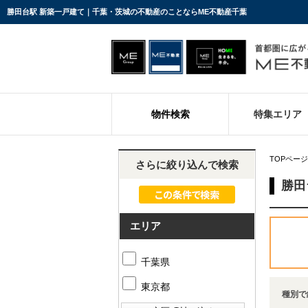
勝田台駅 新築一戸建て｜千葉・茨城の不動産のことならME不動産千葉
物件検索
特集エリア
TOPページ
さらに絞り込んで検索
勝田
エリア
千葉県
東京都
種別で