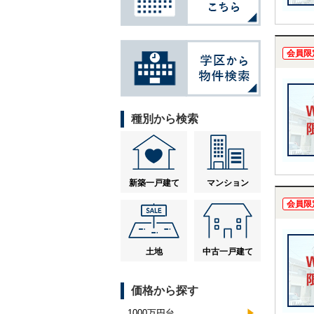
会員限
種別から検索
新築一戸建て
マンション
会員限
土地
中古一戸建て
価格から探す
1000万円台