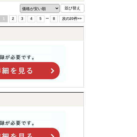
...
1
2
3
4
5
8
次の20件>>