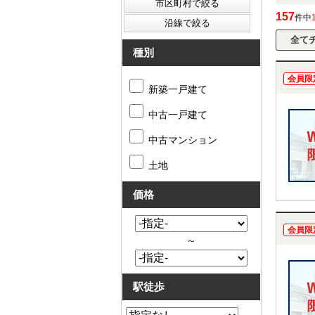
157
件中
種別
会員限
新築一戸建て
中古一戸建て
中古マンション
土地
価格
会員限
～
駅徒歩