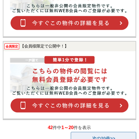
【会員様限定で公開中！】
会員限定
42
1～20
件中
件を表示
次の20件>>