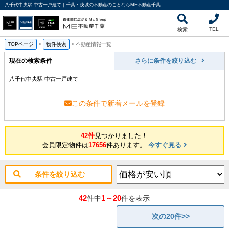
八千代中央駅 中古一戸建て｜千葉・茨城の不動産のことならME不動産千葉
TEL
検索
TOPページ
>
物件検索
>
不動産情報一覧
現在の検索条件
さらに条件を絞り込む
八千代中央駅 中古一戸建て
この条件で新着メールを登録
42件
見つかりました！
会員限定物件は
17656
件あります。
今すぐ見る
条件を絞り込む
42
1～20
件中
件を表示
次の20件>>