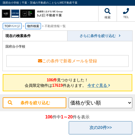
国府台小学校｜千葉・茨城の不動産のことならME不動産千葉
TEL
検索
TOPページ
>
物件検索
>
不動産情報一覧
現在の検索条件
さらに条件を絞り込む
国府台小学校
この条件で新着メールを登録
106件
見つかりました！
会員限定物件は
17619
件あります。
今すぐ見る
条件を絞り込む
106
1～20
件中
件を表示
次の20件>>