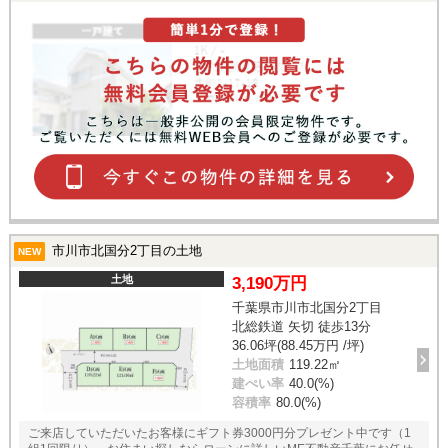
市川市北国分2丁目の土地
NEW
土地
3,190万円
千葉県市川市北国分2丁目
北総鉄道 矢切 徒歩13分
36.06坪(88.45万円 /坪)
土地面積
119.22㎡
建ぺい率
40.0(%)
容積率
80.0(%)
ご来店していただいたお客様にギフト券3000円分プレゼント中です（1