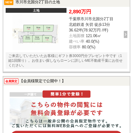
市川市北国分2丁目の土地
NEW
土地
2,890万円
千葉県市川市北国分2丁目
北総鉄道 矢切 徒歩13分
36.62坪(78.92万円 /坪)
土地面積
121.06㎡
建ぺい率
40.0(%)
容積率
80.0(%)
ご来店していただいたお客様にギフト券3000円分プレゼント中です（1
組1回限り）。お住まい探しならローンに詳しいME不動産千葉にお任せ
ください。
【会員様限定で公開中！】
会員限定