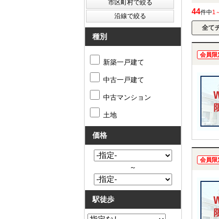
44
件中
1
種別
会員限
新築一戸建て
中古一戸建て
中古マンション
土地
価格
会員限
～
駅徒歩