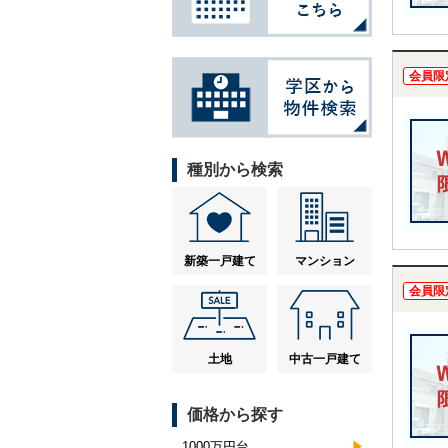
会員限
種別から検索
新築一戸建て
マンション
会員限
土地
中古一戸建て
価格から探す
1000万円台