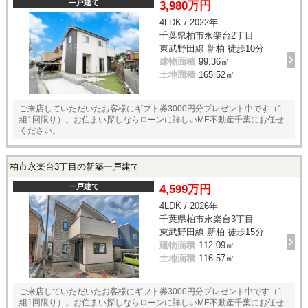
一戸建て
3,980万円
4LDK / 2022年
千葉県柏市永楽台2丁目
東武野田線 新柏 徒歩10分
建物面積
99.36㎡
土地面積
165.52㎡
ご来店していただいたお客様にギフト券3000円分プレゼント中です（1
組1回限り）。お住まい探しならローンに詳しいME不動産千葉にお任せ
ください。
柏市永楽台3丁目の新築一戸建て
一戸建て
4,599万円
4LDK / 2026年
千葉県柏市永楽台3丁目
東武野田線 新柏 徒歩15分
建物面積
112.09㎡
土地面積
116.57㎡
ご来店していただいたお客様にギフト券3000円分プレゼント中です（1
組1回限り）。お住まい探しならローンに詳しいME不動産千葉にお任せ