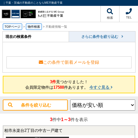
｜千葉・茨城の不動産のことならME不動産千葉
TEL
検索
TOPページ
>
物件検索
>
不動産情報一覧
現在の検索条件
さらに条件を絞り込む
この条件で新着メールを登録
3件
見つかりました！
会員限定物件は
17588
件あります。
今すぐ見る
条件を絞り込む
3
1～3
件中
件を表示
柏市永楽台2丁目の中古一戸建て