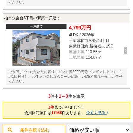
ください。
柏市永楽台3丁目の新築一戸建て
一戸建て
4,799万円
4LDK / 2026年
千葉県柏市永楽台3丁目
東武野田線 新柏 徒歩15分
建物面積
113.55㎡
土地面積
114.87㎡
ご来店していただいたお客様にギフト券3000円分プレゼント中です（1
組1回限り）。お住まい探しならローンに詳しいME不動産千葉にお任せ
ください。
3
1～3
件中
件を表示
3件
見つかりました！
会員限定物件は
17588
件あります。
今すぐ見る
条件を絞り込む