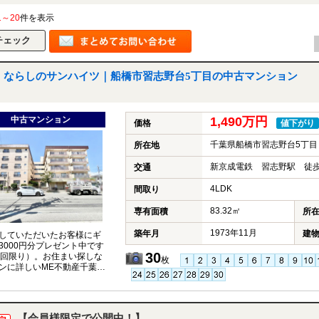
1～20
件を表示
ならしのサンハイツ｜船橋市習志野台5丁目の中古マンション
中古マンション
1,490万円
価格
値下がり
千葉県船橋市習志野台5丁目
所在地
新京成電鉄 習志野駅 徒歩
交通
4LDK
間取り
83.32㎡
専有面積
所
1973年11月
築年月
建
していただいたお客様にギ
3000円分プレゼント中です
30
1回限り）。お住まい探しな
枚
ンに詳しいME不動産千葉に
ください。
【会員様限定で公開中！】