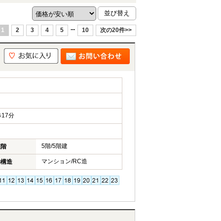
...
1
2
3
4
5
10
次の20件>>
17分
5階/5階建
在階
マンション/RC造
物構造