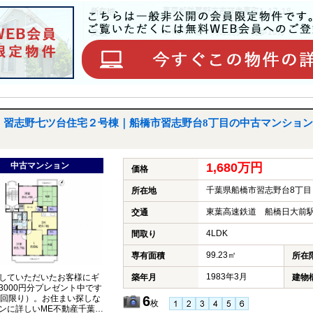
習志野七ツ台住宅２号棟｜船橋市習志野台8丁目の中古マンション
中古マンション
1,680万円
価格
千葉県船橋市習志野台8丁目
所在地
東葉高速鉄道 船橋日大前駅
交通
4LDK
間取り
99.23㎡
専有面積
所在
1983年3月
築年月
建物
していただいたお客様にギ
3000円分プレゼント中です
6
1回限り）。お住まい探しな
枚
ンに詳しいME不動産千葉に