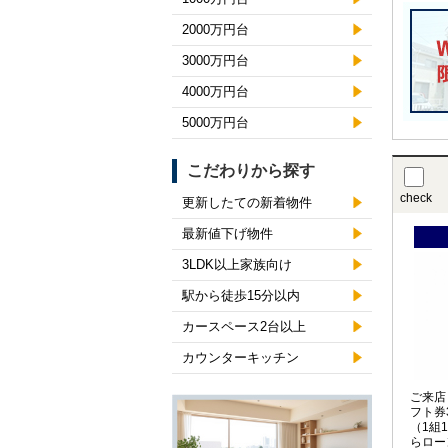
2000万円台
3000万円台
4000万円台
5000万円台
こだわりから探す
check
更新したての新着物件
最新値下げ物件
3LDK以上家族向け
駅から徒歩15分以内
カースペース2台以上
カウンターキッチン
ご来店
フト券
（1組
らロー