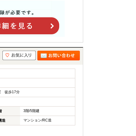
 徒歩17分
3階/5階建
階
マンション/RC造
構造